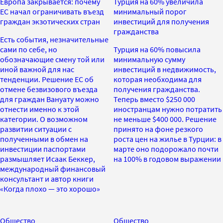
Европа закрывается: почему
Турция на 60% увеличила
ЕС начал ограничивать въезд
минимальный порог
граждан экзотических стран
инвестиций для получения
гражданства
Есть события, незначительные
сами по себе, но
Турция на 60% повысила
обозначающие смену той или
минимальную сумму
иной важной для нас
инвестиций в недвижимость,
тенденции. Решение ЕС об
которая необходима для
отмене безвизового въезда
получения гражданства.
для граждан Вануату можно
Теперь вместо $250 000
отнести именно к этой
иностранцам нужно потратить
категории. О возможном
не меньше $400 000. Решение
развитии ситуации с
принято на фоне резкого
полученными в обмен на
роста цен на жилье в Турции: в
инвестиции паспортами
марте оно подорожало почти
размышляет Исаак Беккер,
на 100% в годовом выражении
международный финансовый
консультант и автор книги
«Когда плохо — это хорошо»
Общество
Общество