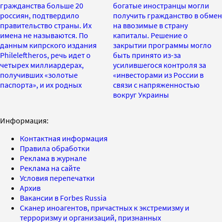
гражданства больше 20
богатые иностранцы могли
россиян, подтвердило
получить гражданство в обмен
правительство страны. Их
на ввозимые в страну
имена не называются. По
капиталы. Решение о
данным кипрского издания
закрытии программы могло
Phileleftheros, речь идет о
быть принято из-за
четырех миллиардерах,
усилившегося контроля за
получивших «золотые
«инвесторами из России в
паспорта», и их родных
связи с напряженностью
вокруг Украины
Информация:
Контактная информация
Правила обработки
Реклама в журнале
Реклама на сайте
Условия перепечатки
Архив
Вакансии в Forbes Russia
Сканер иноагентов, причастных к экстремизму и
терроризму и организаций, признанных