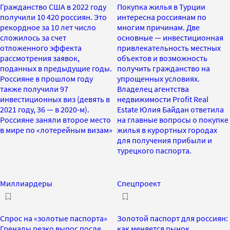
Гражданство США в 2022 году
Покупка жилья в Турции
получили 10 420 россиян. Это
интересна россиянам по
рекордное за 10 лет число
многим причинам. Две
сложилось за счет
основные — инвестиционная
отложенного эффекта
привлекательность местных
рассмотрения заявок,
объектов и возможность
поданных в предыдущие годы.
получить гражданство на
Россияне в прошлом году
упрощенных условиях.
также получили 97
Владелец агентства
инвестиционных виз (девять в
недвижимости Profit Real
2021 году, 36 — в 2020-м).
Estate Юлия Байдан ответила
Россияне заняли второе место
на главные вопросы о покупке
в мире по «лотерейным визам»
жилья в курортных городах
для получения прибыли и
турецкого паспорта.
Миллиардеры
Спецпроект
Спрос на «золотые паспорта»
Золотой паспорт для россиян:
Гренады резко вырос после
как меняется рынок