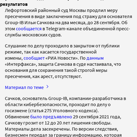
результатов
Лефортовский районный суд Москвы продлил меру
пресечения в виде заключения под стражу для основателя
Group-IB Ильи Сачкова на два месяца, до 28 сентября. Об
этом
сообщается
в Telegram-канале объединенной пресс-
службы московских судов.
Слушание по делу проходило в закрытом от публики
режиме, так как касается государственной
измены,
сообщает
«РИА Новости». По
данным
«Интерфакса», защита Сачкова в суде настаивала, что
основания для сохранения такой строгой меры
пресечения, как арест, отсутствуют.
Материал по теме
Сачков, основатель Group-IB, компании-разработчика в
области кибербезопасности, проходит по делу о
госизмене (статья 275 Уголовного кодекса).
Обвинение
было предъявлено
29 сентября 2021 года,
Сачкову грозит от 12 до 20 лет лишения свободы.
Материалы дела засекречены. По версии следствия,
бизнесмен передал за границу информацию, которая