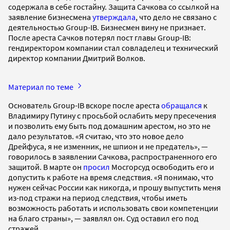
содержала в себе гостайну. Защита Сачкова со ссылкой на
заявление бизнесмена
утверждала
, что дело не связано с
деятельностью Group-IB. Бизнесмен вину не признает.
После ареста Сачков потерял пост главы Group-IB:
гендиректором компании стал совладелец и технический
директор компании Дмитрий Волков.
Материал по теме
Основатель Group-IB вскоре после ареста
обращался
к
Владимиру Путину с просьбой ослабить меру пресечения
и позволить ему быть под домашним арестом, но это не
дало результатов. «Я считаю, что это новое дело
Дрейфуса, я не изменник, не шпион и не предатель», —
говорилось в заявлении Сачкова, распространенного его
защитой. В марте он
просил
Мосгорсуд освободить его и
допустить к работе на время следствия. «Я понимаю, что
нужен сейчас России как никогда, и прошу выпустить меня
из-под стражи на период следствия, чтобы иметь
возможность работать и использовать свои компетенции
на благо страны», — заявлял он. Суд оставил его под
стражей.