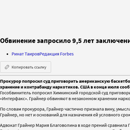
Обвинение запросило 9,5 лет заключен
Ринат Таиров
Редакция Forbes
Копировать ссылку
Прокурор попросил суд приговорить американскую баскетбол
хранение и контрабанду наркотиков. США в конце июля сооб
Гособвинитель попросил Химкинский городской суд приговорит
«Интерфакс». Грайнер обвиняют в незаконном хранении нарко
По словам прокурора, Грайнер частично признала вину, умысл
Грайнер, но нет и оснований для назначения ей условного сро
Адвокат Грайнер Мария Благоволина в ходе прений сравнила Г