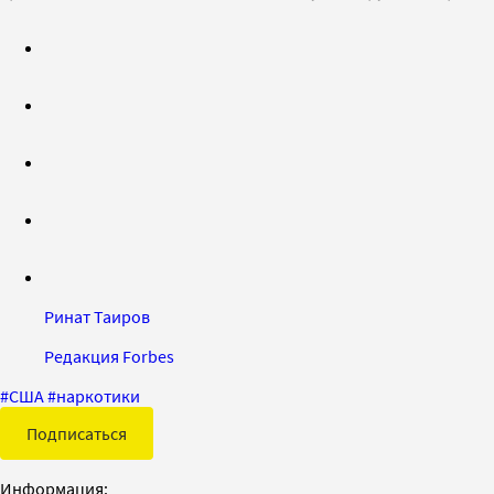
Ринат Таиров
Редакция Forbes
#
США
#
наркотики
Подписаться
Информация: