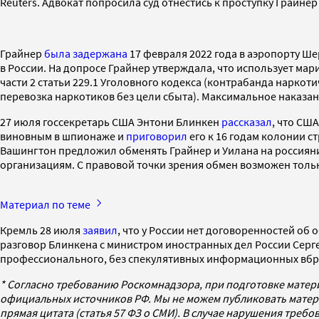
Reuters. Адвокат попросила суд отнестись к проступку Грайне
Грайнер
была задержана
17 февраля 2022 года в аэропорту Ш
в России. На допросе Грайнер утверждала, что использует ма
части 2 статьи 229.1 Уголовного кодекса (контрабанда наркоти
перевозка наркотиков без цели сбыта). Максимальное наказани
27 июля госсекретарь США Энтони Блинкен
рассказал
, что СШ
виновным в шпионаже и
приговорил
его к 16 годам колонии 
Вашингтон предложил обменять Грайнер и Уилана на россияни
организациям. С правовой точки зрения обмен возможен толь
Материал по теме
Кремль 28 июля
заявил
, что у России нет договоренностей о
разговор Блинкена с министром иностранных дел России Сер
профессионального, без спекулятивных информационных вбро
* Согласно требованию Роскомнадзора, при подготовке матер
официальных источников РФ. Мы не можем публиковать матери
прямая цитата (статья 57 ФЗ о СМИ). В случае нарушения треб