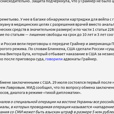
р снисходительно. Защита подчеркнула, что у Грайнер не было 
ереметьево. У нее в багаже обнаружили картриджи для вейпа с
рихуану в медицинских целях с разрешения врачей вместо анал
ческих средств в значительном размере) и по части 1 статьи 2
е по статьям — лишение свободы на срок до 10 лет и 3 лет соо
А и Россия вели переговоры о передаче Грайнер и американца П
строгого режима. По словам Блинкена, США сделали России «с
на Виктора Бута, который отбывает наказание в США за неза
ко после приговора суда,
говорили
адвокаты Грайнер.
б обмене заключенными с США. 29 июля состоялся первый после
геем Лавровым. МИД сообщил, что по вопросу обмена заключе
сов, диалога в режиме «тихой дипломатии».
иалов о специальной операции на востоке Украины все росси
алы, в которых проводимая операция называется «нападением
ования со СМИ может быть взыскан штраф в размере 5 млн рубл