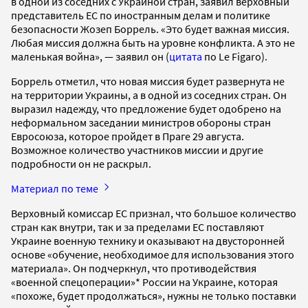
в одной из соседних с Украиной стран, заявил верховный
представитель ЕС по иностранным делам и политике
безопасности Жозеп Боррель. «Это будет важная миссия.
Любая миссия должна быть на уровне конфликта. А это не
маленькая война», — заявил он (
цитата
по Le Figaro).
Боррель отметил, что новая миссия будет развернута не
на территории Украины, а в одной из соседних стран. Он
выразил надежду, что предложение будет одобрено на
неформальном заседании министров обороны стран
Евросоюза, которое пройдет в Праге 29 августа.
Возможное количество участников миссии и другие
подробности он не раскрыл.
Материал по теме
Верховный комиссар ЕС признал, что большое количество
стран как внутри, так и за пределами ЕС поставляют
Украине военную технику и оказывают на двусторонней
основе «обучение, необходимое для использования этого
материала». Он подчеркнул, что противодействия
«военной спецоперации»* России на Украине, которая
«похоже, будет продолжаться», нужны не только поставки