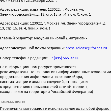
ФС77-82431 от 23 декабря 2021 г.
Адрес редакции, издателя: 123022, г. Москва, ул.
Звенигородская 2-я, д. 13, стр. 15, эт. 4, пом. X, ком. 1
Адрес редакции: 123022, г. Москва, ул. Звенигородская 2-я, д.
13, стр. 15, эт. 4, пом. X, ком. 1
Главный редактор: Мазурин Николай Дмитриевич
Адрес электронной почты редакции:
press-release@forbes.ru
Номер телефона редакции:
+7 (495) 565-32-06
На информационном ресурсе применяются
рекомендательные технологии (информационные технологии
предоставления информации на основе сбора,
систематизации и анализа сведений, относящихся
к предпочтениям пользователей сети «Интернет»,
находящихся на территории Российской Федерации)
СМИ2
SPARROW
INFOX
Перепечатка материалов и использование их в любой форме,