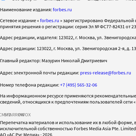
Наименование издания:
forbes.ru
Cетевое издание «
forbes.ru
» зарегистрировано Федеральной 
принятия решения о регистрации: серия Эл № ФС77-82431 от 23 
Адрес редакции, издателя: 123022, г. Москва, ул. Звенигородская 2-
Адрес редакции: 123022, г. Москва, ул. Звенигородская 2-я, д. 13, с
Главный редактор: Мазурин Николай Дмитриевич
Адрес электронной почты редакции:
press-release@forbes.ru
Номер телефона редакции:
+7 (495) 565-32-06
На информационном ресурсе применяются рекомендательные 
сведений, относящихся к предпочтениям пользователей сети 
СМИ2
SPARROW
INFOX
Перепечатка материалов и использование их в любой форме, в
исключительной собственностью Forbes Media Asia Pte. Limite
AO «АС Рус Медиа»
·
2026