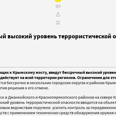
ый высокий уровень террористической 
ающих к Крымскому мосту, введут бессрочный высокий уровен
 действует на всей территории регионов. Ограничение для эт
ся бессрочно в нескольких городских округах и районах Крым
ятия решения о его отмене.
к и Джанкойского и Красноперекопского районов на севере Кр
сокий уровень террористической опасности вводится на объек
иловым ведомствам поручено усилить контроль за передвижен
ств с применением технических средств обнаружения оружия и