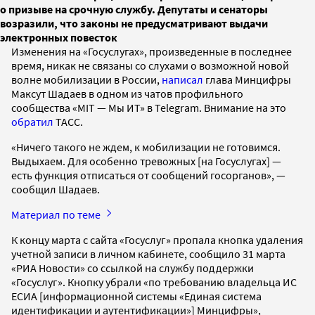
о призыве на срочную службу. Депутаты и сенаторы
возразили, что законы не предусматривают выдачи
электронных повесток
Изменения на «Госуслугах», произведенные в последнее
время, никак не связаны со слухами о возможной новой
волне мобилизации в России,
написал
глава Минцифры
Максут Шадаев в одном из чатов профильного
сообщества «MIT — Мы ИТ» в Telegram. Внимание на это
обратил
ТАСС.
«Ничего такого не ждем, к мобилизации не готовимся.
Выдыхаем. Для особенно тревожных [на Госуслугах] —
есть функция отписаться от сообщений госорганов», —
сообщил Шадаев.
Материал по теме
К концу марта с сайта «Госуслуг» пропала кнопка удаления
учетной записи в личном кабинете, сообщило 31 марта
«РИА Новости» со ссылкой на службу поддержки
«Госуслуг». Кнопку убрали «по требованию владельца ИС
ЕСИА [информационной системы «Единая система
идентификации и аутентификации»] Минцифры»,