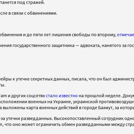
станется под стражей.
сле в связи с обвинениями.
 обвинения и до пяти лет лишения свободы по второму,
отмечае
чения государственного защитника — адвоката, нанятого за го
йры к утечке секретных данных, писала, что он был администр
ты.
ram и других соцсетях
стало известно
на прошлой неделе. Доку
расположении военных на Украине, украинской противовоздушн
 выложены карта военных действий в городе Бахмут, за котор
а утечки разведданных. Высокопоставленный сотрудник одной 
, что оно может ограничить обмен разведданными между стр