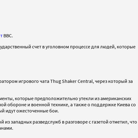
т
BBC.
сударственный счет в уголовном процессе для людей, которые
атором игрового чата Thug Shaker Central, через который за
менты, которые предположительно утекли из американских
ой обороне и военной технике, а также о поддержке Киева со
ый идут ожесточенные бои.
из западных разведслужб в разговоре с газетой отметил, что
анами.