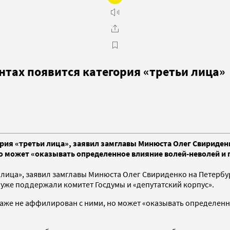
нтах появится категория «третьи лица»
ия «третьи лица», заявил замглавы Минюста Олег Свириденко.
но может «оказывать определенное влияние волей-неволей и 
ьи лица», заявил замглавы Минюста Олег Свириденко на Петер
уже поддержали комитет Госдумы и «депутатский корпус».
 и даже не аффилирован с ними, но может «оказывать определе