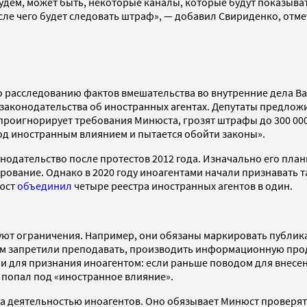
будем, может быть, некоторые каналы, которые будут показыват
ле чего будет следовать штраф», — добавил Свириденко, отмет
 по расследованию фактов вмешательства во внутренние дела 
аконодательства об иностранных агентах. Депутаты предложи
о проигнорирует требования Минюста, грозят штрафы до 300 0
под иностранным влиянием и пытается обойти законы».
нодательство после протестов 2012 года. Изначально его пла
вание. Однако в 2020 году иноагентами начали признавать та
нюст
объединил
четыре реестра иностранных агентов в один.
ют ограничения. Например, они обязаны маркировать публикаци
ам запретили преподавать, производить информационную про
и для признания иноагентом: если раньше поводом для внесен
, попал под «иностранное влияние».
а деятельностью иноагентов. Оно обязывает Минюст проверять