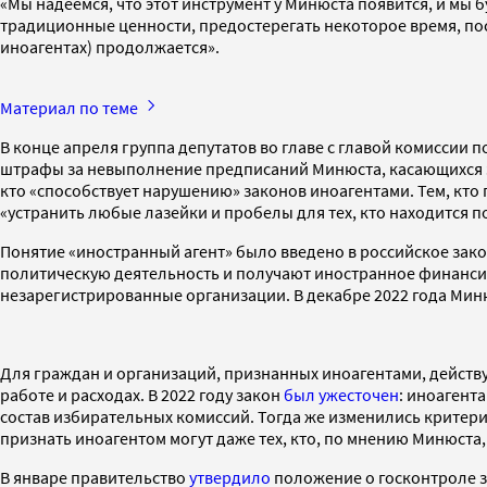
«Мы надеемся, что этот инструмент у Минюста появится, и мы 
традиционные ценности, предостерегать некоторое время, пос
иноагентах) продолжается».
Материал по теме
В конце апреля группа депутатов во главе с главой комиссии
штрафы за невыполнение предписаний Минюста, касающихся з
кто «способствует нарушению» законов иноагентами. Тем, кт
«устранить любые лазейки и пробелы для тех, кто находится 
Понятие «иностранный агент» было введено в российское зако
политическую деятельность и получают иностранное финансиро
незарегистрированные организации. В декабре 2022 года Ми
Для граждан и организаций, признанных иноагентами, действу
работе и расходах. В 2022 году закон
был ужесточен
: иноагент
состав избирательных комиссий. Тогда же изменились критери
признать иноагентом могут даже тех, кто, по мнению Минюста
В январе правительство
утвердило
положение о госконтроле з