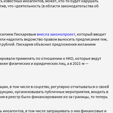
ь известных иноагентов, может, кто-то будет нарушать
ив, что «деятельность (в области законодательства об
Василием Пискаревым
внесла законопроект
, который вводит
ли наделить ведомство правом выносить предписания тем,
00 рублей. Пискарев объяснил предложения желанием
нировали применять по отношению к НКО, которые ведут
кже физических и юридических лиц, а в 2021-м —
и, в том числе в соцсетях, регулярно отчитываться о своей
дукцию, организовывать публичные мероприятия, входить в
ия в реестр было финансирование из-за границы, то теперь
 иноагентов, в том числе запрашивать о них финансовые и