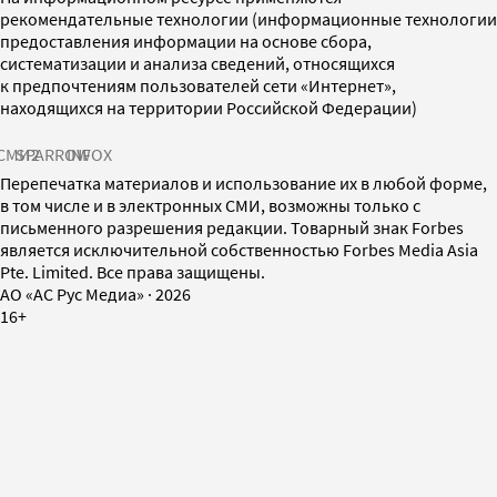
рекомендательные технологии (информационные технологии
предоставления информации на основе сбора,
систематизации и анализа сведений, относящихся
к предпочтениям пользователей сети «Интернет»,
находящихся на территории Российской Федерации)
СМИ2
SPARROW
INFOX
Перепечатка материалов и использование их в любой форме,
в том числе и в электронных СМИ, возможны только с
письменного разрешения редакции. Товарный знак Forbes
является исключительной собственностью Forbes Media Asia
Pte. Limited. Все права защищены.
AO «АС Рус Медиа»
·
2026
16+