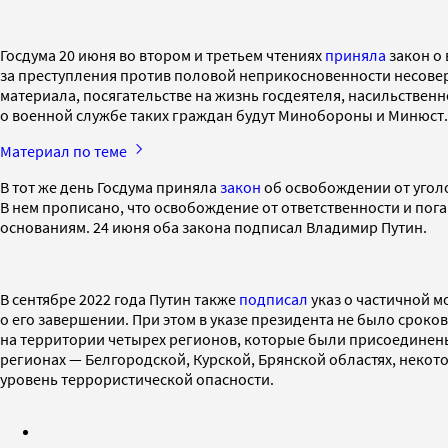
Госдума 20 июня во втором и третьем чтениях
приняла
закон о 
за преступления против половой неприкосновенности несовер
материала, посягательстве на жизнь госдеятеля, насильственн
о военной службе таких граждан будут Минобороны и Минюст.
Материал по теме
В тот же день Госдума приняла
закон
об освобождении от угол
В нем прописано, что освобождение от ответственности и пог
основаниям. 24 июня оба закона подписал Владимир Путин.
В сентябре 2022 года Путин также
подписал
указ о частичной м
о его завершении. При этом в указе президента не было срок
на территории четырех регионов, которые были присоединены 
регионах — Белгородской, Курской, Брянской областях, неко
уровень террористической опасности.