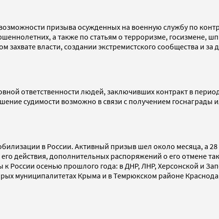
возможности призыва осужденных на военную службу по контрак
шеннолетних, а также по статьям о терроризме, госизмене, 
ом захвате власти, создании экстремистского сообщества и за
овной ответственности людей, заключивших контракт в период
ашение судимости возможно в связи с получением госнаграды и
обилизации в России. Активный призыв шел около месяца, а 2
ов его действия, дополнительных распоряжений о его отмене 
к России осенью прошлого года: в ДНР, ЛНР, Херсонской и За
торых муниципалитетах Крыма и в Темрюкском районе Краснод