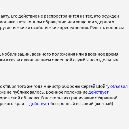
ту. Его действие не распространится на тех, кто осужден
шпионаже, незаконном обращении или хищении ядерного
 другие тяжкие и особо тяжкие преступления. Решать вопросы
 мобилизации, военного положения или в военное время.
ли в связи с увольнением с военной службы по отдельным
8 октября того же года министр обороны Сергей Шойгу
объявил
также не публиковалось. Военное положение
действует
порожской областях. В нескольких граничащих с Украиной
арского края —
действует
бессрочный высокий (желтый)