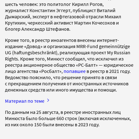
шесть человек: это политолог Кирилл Рогов,
журналист Константин Эггерт, публицист Виталий
Дымарский, эксперт в нефтегазовой отрасли Михаил
Крутихин, черкесский активист Мартин Кочесоков и
блогер Александр Штефанов.
Кроме того, в реестр иноагентов внесены интернет-
издание «Довод» и организация MRR-Fund gemeinnützige
UG (haftungsbeschränkt), реализующая проект My Russian
Rights. Кроме того, Минюст сообщил, что исключил из
реестра акционерное общество «РС-Балт» — юридическое
лицо агентства «Росбалт»,
попавшее
в реестр в 2021 году.
Ведомство пояснило, что решение принято в связи
с прекращением получения от иностранных источников
денежных средств или иного имущества и помощи.
Материал по теме
По данным на 25 августа, в реестре иностранных лиц
Минюста было больше 660 строк (включая исключенных,
из них около 150 были внесены в 2023 году.