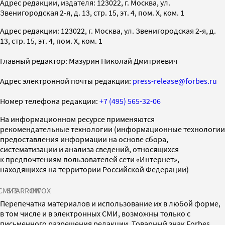
Адрес редакции, издателя: 123022, г. Москва, ул.
Звенигородская 2-я, д. 13, стр. 15, эт. 4, пом. X, ком. 1
Адрес редакции: 123022, г. Москва, ул. Звенигородская 2-я, д.
13, стр. 15, эт. 4, пом. X, ком. 1
Главный редактор: Мазурин Николай Дмитриевич
Адрес электронной почты редакции:
press-release@forbes.ru
Номер телефона редакции:
+7 (495) 565-32-06
На информационном ресурсе применяются
рекомендательные технологии (информационные технологии
предоставления информации на основе сбора,
систематизации и анализа сведений, относящихся
к предпочтениям пользователей сети «Интернет»,
находящихся на территории Российской Федерации)
СМИ2
SPARROW
INFOX
Перепечатка материалов и использование их в любой форме,
в том числе и в электронных СМИ, возможны только с
письменного разрешения редакции. Товарный знак Forbes