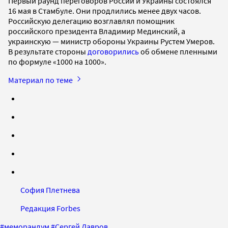
Первый раунд переговоров России и Украины состоялся
16 мая в Стамбуле. Они продлились менее двух часов.
Российскую делегацию возглавлял помощник
российского президента Владимир Мединский, а
украинскую — министр обороны Украины Рустем Умеров.
В результате стороны
договорились
об обмене пленными
по формуле «1000 на 1000».
Материал по теме
София Плетнева
Редакция Forbes
#
меморандум
#
Сергей Лавров