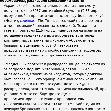
Абрамовичем, рассказали собеседники газеты
Украинские благотворительные организации смогут
получить около £987 млн из общей суммы в £2,35 млрд,
вырученной от продажи лондонского футбольного клуба
«Челси»,
сообщает
The Times со ссылкой на экспертов и
отчеты компаний, связанных со сделкой. По данным
газеты, примерно £1,54 млрд планируется направить на
погашение кредитных и других обязательств перед
компаниями, связанными с Романом Абрамовичем,
бывшим владельцем клуба. Отчетность не
предусматривает иных способов списания этих долгов,
отметили специалисты, опрошенные газетой.
«Медленный прогресс в распределении денег, отчасти из-
за вопросов, поднятых сторонами, связанными с
Абрамовичем, а также из-за кредитов, которые должны
быть возвращены его офшорной финансовой компании,
может привести к тому, что сумма, которая будет
распределена, окажется намного меньше ожидаемой, при
условии, что это вообще произойдет», —
прокомментировал ситуацию преподаватель
Ливерпульского университета Киран Магуайр, один из
ведущих британских экспертов по финансовым вопросам