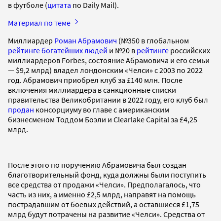
в футболе (
цитата
по Daily Mail).
Материал по теме
Миллиардер
Роман Абрамович
(№350 в глобальном
рейтинге богатейших людей
и №20 в
рейтинге
российских
миллиардеров Forbes, состояние Абрамовича и его семьи
— $9,2 млрд) владел лондонским «Челси» с 2003 по 2022
год. Абрамович приобрел клуб за £140 млн. После
включения миллиардера в санкционные списки
правительства Великобритании в 2022 году, его клуб был
продан
консорциуму во главе с американским
бизнесменом Тоддом Боэли и Clearlake Capital за £4,25
млрд.
После этого по поручению Абрамовича был создан
благотворительный фонд, куда должны были поступить
все средства от продажи «Челси». Предполагалось, что
часть из них, а именно £2,5 млрд, направят на помощь
пострадавшим от боевых действий, а оставшиеся £1,75
млрд будут потрачены на развитие «Челси». Средства от