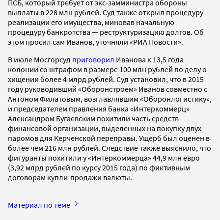
ПСБ, который требует от экс-замминистра обороны
выплаты в 228 млн рублей. Суд также открыл процедуру
реализации его имущества, миновав начальную
процедуру банкротства — реструктуризацию долгов. Об
этом просил сам Иванов, уточняли «РИА Новости».
В июле Мосгорсуд
приговорил
Иванова к 13,5 года
колонии со штрафом в размере 100 млн рублей по делу о
хищении более 4 млрд рублей. Суд установил, что в 2015
году руководивший «Оборонстроем» Иванов совместно с
Антоном Филатовым, возглавлявшим «Оборонлогистику»,
и председателем правления банка «Интеркоммерц»
Александром Бугаевским похитили часть средств
финансовой организации, выделенных на покупку двух
паромов для Керченской переправы. Ущерб был оценен в
более чем 216 млн рублей. Следствие также выяснило, что
фигуранты похитили у «Интеркоммерца» 44,9 млн евро
(3,92 млрд рублей по курсу 2015 года) по фиктивным
договорам купли-продажи валюты.
Материал по теме