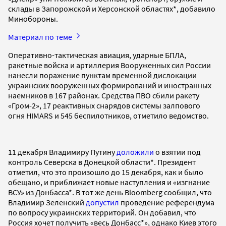
склады в Запорожской и Херсонской областях*, добавило
Минобороны.
Материал по теме
Оперативно-тактическая авиация, ударные БПЛА,
ракетные войска и артиллерия Вооруженных сил России
нанесли поражение пунктам временной дислокации
украинских вооруженных формирований и иностранных
наемников в 167 районах. Средства ПВО сбили ракету
«Гром-2», 17 реактивных снарядов системы залпового
огня HIMARS и 545 беспилотников, отметило ведомство.
11 декабря Владимиру Путину
доложили
о взятии под
контроль Северска в Донецкой области*. Президент
отметил, что это произошло до 15 декабря, как и было
обещано, и приближает новые наступления и «изгнание
ВСУ» из Донбасса*. В тот же день Bloomberg сообщил, что
Владимир Зеленский
допустил
проведение референдума
по вопросу украинских территорий. Он добавил, что
Россия хочет получить «весь Донбасс*», однако Киев этого