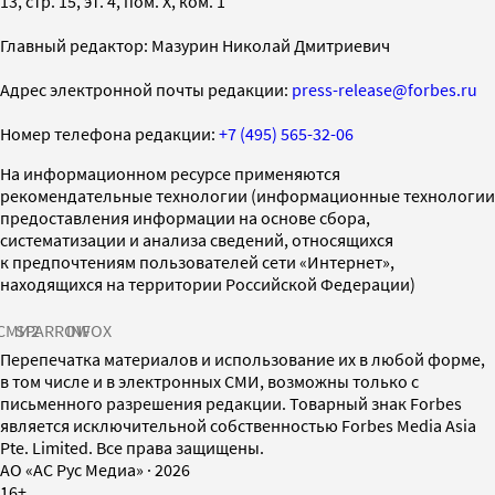
13, стр. 15, эт. 4, пом. X, ком. 1
Главный редактор: Мазурин Николай Дмитриевич
Адрес электронной почты редакции:
press-release@forbes.ru
Номер телефона редакции:
+7 (495) 565-32-06
На информационном ресурсе применяются
рекомендательные технологии (информационные технологии
предоставления информации на основе сбора,
систематизации и анализа сведений, относящихся
к предпочтениям пользователей сети «Интернет»,
находящихся на территории Российской Федерации)
СМИ2
SPARROW
INFOX
Перепечатка материалов и использование их в любой форме,
в том числе и в электронных СМИ, возможны только с
письменного разрешения редакции. Товарный знак Forbes
является исключительной собственностью Forbes Media Asia
Pte. Limited. Все права защищены.
AO «АС Рус Медиа»
·
2026
16+