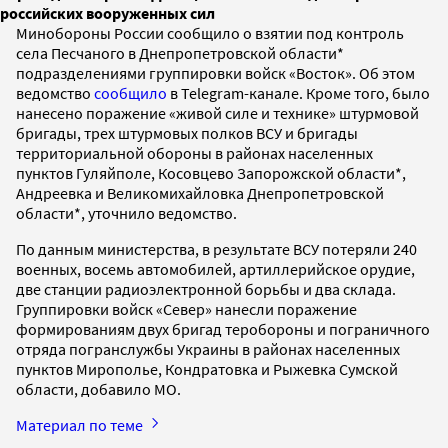
российских вооруженных сил
Минобороны России сообщило о взятии под контроль
села Песчаного в Днепропетровской области*
подразделениями группировки войск «Восток». Об этом
ведомство
сообщило
в Telegram-канале. Кроме того, было
нанесено поражение «живой силе и технике» штурмовой
бригады, трех штурмовых полков ВСУ и бригады
территориальной обороны в районах населенных
пунктов Гуляйполе, Косовцево Запорожской области*,
Андреевка и Великомихайловка Днепропетровской
области*, уточнило ведомство.
По данным министерства, в результате ВСУ потеряли 240
военных, восемь автомобилей, артиллерийское орудие,
две станции радиоэлектронной борьбы и два склада.
Группировки войск «Север» нанесли поражение
формированиям двух бригад теробороны и пограничного
отряда погранслужбы Украины в районах населенных
пунктов Мирополье, Кондратовка и Рыжевка Сумской
области, добавило МО.
Материал по теме