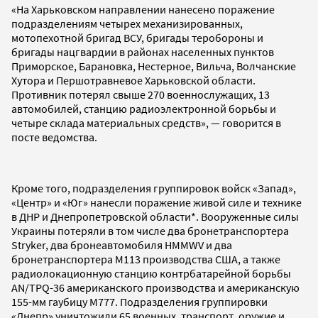
«На Харьковском направлении нанесено поражение
подразделениям четырех механизированных,
мотопехотной бригад ВСУ, бригады теробороны и
бригады нацгвардии в районах населенных пунктов
Приморское, Барановка, Нестерное, Вильча, Волчанские
Хутора и Першотравневое Харьковской области.
Противник потерял свыше 270 военнослужащих, 13
автомобилей, станцию радиоэлектронной борьбы и
четыре склада материальных средств», — говорится в
посте ведомства.
Кроме того, подразделения группировок войск «Запад»,
«Центр» и «Юг» нанесли поражение живой силе и технике
в ДНР и Днепропетровской области*. Вооруженные силы
Украины потеряли в том числе два бронетранспортера
Stryker, два бронеавтомобиля HMMWV и два
бронетранспортера М113 производства США, а также
радиолокационную станцию контрбатарейной борьбы
AN/TPQ-36 американского производства и американскую
155-мм гаубицу М777. Подразделения группировки
«Днепр» уничтожили 65 военных, транспорт, оружие и