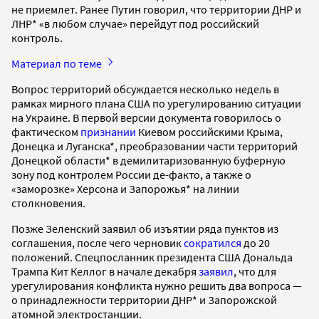
не приемлет. Ранее Путин говорил, что территории ДНР и
ЛНР* «в любом случае» перейдут под российский
контроль.
Материал по теме
Вопрос территорий обсуждается несколько недель в
рамках мирного плана США по урегулированию ситуации
на Украине. В первой версии документа говорилось о
фактическом
признании
Киевом российскими Крыма,
Донецка и Луганска*, преобразовании части территорий
Донецкой области* в демилитаризованную буферную
зону под контролем России де-факто, а также о
«заморозке» Херсона и Запорожья* на линии
столкновения.
Позже Зеленский заявил об изъятии ряда пунктов из
соглашения, после чего черновик
сократился
до 20
положений. Спецпосланник президента США Дональда
Трампа Кит Келлог в начале декабря
заявил
, что для
урегулирования конфликта нужно решить два вопроса —
о принадлежности территории ДНР* и Запорожской
атомной электростанции.