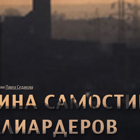
стии
Павла Седакова