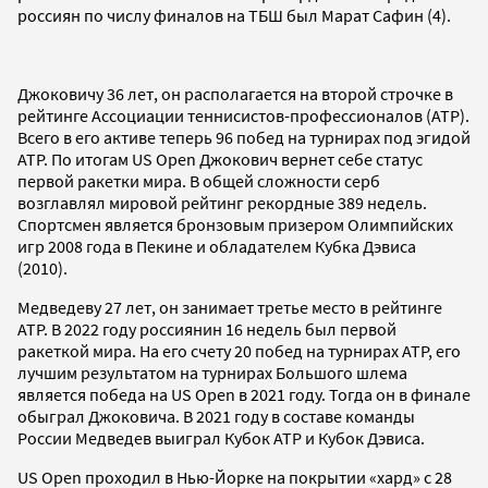
россиян по числу финалов на ТБШ был Марат Сафин (4).
Джоковичу 36 лет, он располагается на второй строчке в
рейтинге Ассоциации теннисистов-профессионалов (ATP).
Всего в его активе теперь 96 побед на турнирах под эгидой
ATP. По итогам US Open Джокович вернет себе статус
первой ракетки мира. В общей сложности серб
возглавлял мировой рейтинг рекордные 389 недель.
Спортсмен является бронзовым призером Олимпийских
игр 2008 года в Пекине и обладателем Кубка Дэвиса
(2010).
Медведеву 27 лет, он занимает третье место в рейтинге
ATP. В 2022 году россиянин 16 недель был первой
ракеткой мира. На его счету 20 побед на турнирах ATP, его
лучшим результатом на турнирах Большого шлема
является победа на US Open в 2021 году. Тогда он в финале
обыграл Джоковича. В 2021 году в составе команды
России Медведев выиграл Кубок ATP и Кубок Дэвиса.
US Open проходил в Нью-Йорке на покрытии «хард» с 28