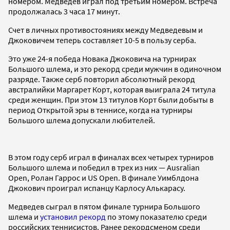
номером. Медведев играл под третьим номером. Встреча
продолжалась 3 часа 17 минут.
Счет в личных противостояниях между Медведевым и
Джоковичем теперь составляет 10-5 в пользу серба.
Это уже 24-я победа Новака Джоковича на турнирах
Большого шлема, и это рекорд среди мужчин в одиночном
разряде. Также серб повторил абсолютный рекорд
австралийки Маргарет Корт, которая выиграла 24 титула
среди женщин. При этом 13 титулов Корт были добыты в
период Открытой эры в теннисе, когда на турниры
Большого шлема допускали любителей.
В этом году серб играл в финалах всех четырех турниров
Большого шлема и победил в трех из них — Ausralian
Open, Ролан Гаррос и US Open. В финале Уимблдона
Джокович проиграл испанцу Карлосу Алькарасу.
Медведев сыграл в пятом финале турнира Большого
шлема и
установил рекорд
по этому показателю среди
российских теннисистов. Ранее рекордсменом среди