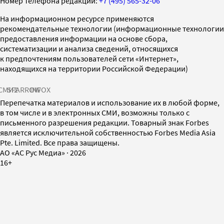
Номер телефона редакции:
+7 (495) 565-32-06
На информационном ресурсе применяются
рекомендательные технологии (информационные технологии
предоставления информации на основе сбора,
систематизации и анализа сведений, относящихся
к предпочтениям пользователей сети «Интернет»,
находящихся на территории Российской Федерации)
СМИ2
SPARROW
INFOX
Перепечатка материалов и использование их в любой форме,
в том числе и в электронных СМИ, возможны только с
письменного разрешения редакции. Товарный знак Forbes
является исключительной собственностью Forbes Media Asia
Pte. Limited. Все права защищены.
AO «АС Рус Медиа»
·
2026
16+