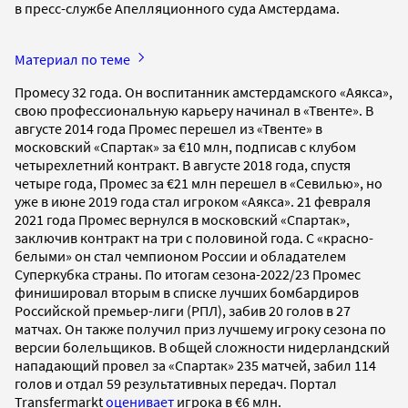
в пресс-службе Апелляционного суда Амстердама.
Материал по теме
Промесу 32 года. Он воспитанник амстердамского «Аякса»,
свою профессиональную карьеру начинал в «Твенте». В
августе 2014 года Промес перешел из «Твенте» в
московский «Спартак» за €10 млн, подписав с клубом
четырехлетний контракт. В августе 2018 года, спустя
четыре года, Промес за €21 млн перешел в «Севилью», но
уже в июне 2019 года стал игроком «Аякса». 21 февраля
2021 года Промес вернулся в московский «Спартак»,
заключив контракт на три с половиной года. С «красно-
белыми» он стал чемпионом России и обладателем
Суперкубка страны. По итогам сезона-2022/23 Промес
финишировал вторым в списке лучших бомбардиров
Российской премьер-лиги (РПЛ), забив 20 голов в 27
матчах. Он также получил приз лучшему игроку сезона по
версии болельщиков. В общей сложности нидерландский
нападающий провел за «Спартак» 235 матчей, забил 114
голов и отдал 59 результативных передач. Портал
Transfermarkt
оценивает
игрока в €6 млн.