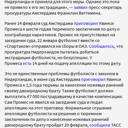
Нидерланды и приняла для этого меры. Однако это пока
не привело к его экстрадиции», —
заявил
пресс-секретарь
прокуратуры Амстердама Франклин Ваттимена.
Ранее 14 февраля суд Амстердама
приговорил
Квинси
Промеса к шести годам тюремного заключения по делу о
контрабанде наркотиков. Промес не присутствовал на
заседании суда. 22 января футболист вместе со
«Спартаком» отправился на сборы в ОАЭ.
Сообщалось
, что
прокуратура Нидерландов пыталась добиться
экстрадиции футболиста, но безуспешно. У
Промеса
есть
14 дней на подачу апелляции по этому делу.
Это не единственные проблемы футболиста с законом в
Нидерландах, в июне суд Амстердама
приговорил
Квинси
Промеса к 1,5 года тюрьмы за нанесение ножевых ранений
своему двоюродному брату. Также футболист должен
выплатить €7 000 пострадавшему в качестве компенсации.
Сам Промес не явился на заседание суда и подал
апелляцию на этот приговор. Формальное слушание
апелляции футболиста на решение о тюремном
заключении по делу о нанесении ножевых ранений
двоюродному брату пройдет 20 февраля,
сообщили
ТАСС