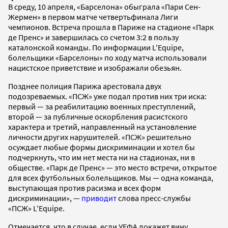
В среду, 10 апреля, «Барселона» обыграла «Пари Сен-
Жермен» в первом матче четвертьфинала Лиги
чемпионов. Встреча прошла в Париже на стадионе «Парк
де Пренс» и завершилась со счетом 3:2 в пользу
каталонской команды. По информации L'Equipe,
болельщики «Барселоны» по ходу матча использовали
нацистское приветствие и изображали обезьян.
Позднее полиция Парижа арестовала двух
подозреваемых. «ПСЖ» уже подал против них три иска:
первый — за реабилитацию военных преступлений,
второй — за публичные оскорбления расистского
характера и третий, направленный на установление
личности других нарушителей. «ПСЖ» решительно
осуждает любые формы дискриминации и хотел бы
подчеркнуть, что им нет места ни на стадионах, ни в
обществе. «Парк де Пренс» — это место встречи, открытое
для всех футбольных болельщиков. Мы — одна команда,
выступающая против расизма и всех форм
дискриминации», —
приводит
слова пресс-службы
«ПСЖ» L'Equipe.
Отмечается, что в случае, если УЕФА докажет вину