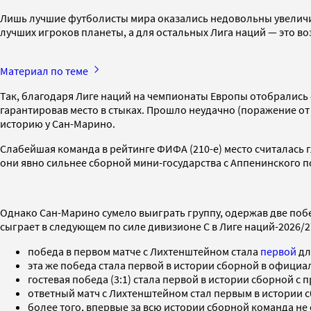
Лишь лучшие футболисты мира оказались недовольны увеличив
лучших игроков планеты, а для остальных Лига наций — это в
Материал по теме
Так, благодаря Лиге наций на чемпионаты Европы отобрались с
гарантировав место в стыках. Прошло неудачно (поражение от 
историю у Сан-Марино.
Слабейшая команда в рейтинге ФИФА (210-е) место считалась г
они явно сильнее сборной мини-государства с Аппенинского 
Однако Сан-Марино сумело выиграть группу, одержав две поб
сыграет в следующем по силе дивизионе С в Лиге наций-2026/
победа в первом матче с Лихтенштейном стала
первой
дл
эта же победа стала первой в истории сборной в офици
гостевая победа (3:1) стала первой в истории сборной с 
ответный матч с Лихтенштейном стал первым в истории с
более того, впервые за всю истории сборной команда не 