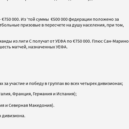
€750 000. Из ‘той суммы €500 000 федерации положено за
утбольные призовые в пересчете на душу населения, при том,
манды из лиги C получат от УЕФА по €750 000. Плюс Сан-Марино
шесть матчей, назначенных УЕФА.
 за участие и победу в группах во всех четырех дивизионах;
угалия, Франция, Германия и Испания);
дия и Северная Македония).
о дивизиона.