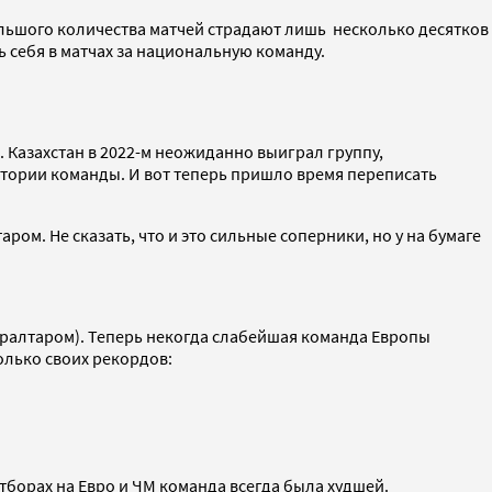
ольшого количества матчей страдают лишь несколько десятков
 себя в матчах за национальную команду.
 Казахстан в 2022-м неожиданно выиграл группу,
истории команды. И вот теперь пришло время переписать
ом. Не сказать, что и это сильные соперники, но у на бумаге
бралтаром). Теперь некогда слабейшая команда Европы
олько своих рекордов:
отборах на Евро и ЧМ команда всегда была худшей.