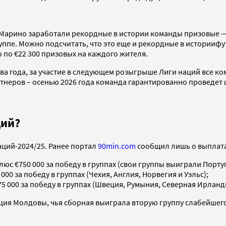
-Марино заработали рекордные в истории команды призовые — 
группе. Можно подсчитать, что это еще и рекордные в историиф
 по €22 300 призовых на каждого жителя.
ва года, за участие в следующем розыгрыше Лиги наций все ко
ртнеров – осенью 2026 года команда гарантированно проведет 
ций?
аций-2024/25. Ранее портал
90min.com
сообщил лишь о выплатах
плюс €750 000 за победу в группах (свои группы выиграли Порт
000 за победу в группах (Чехия, Англия, Норвегия и Уэльс);
375 000 за победу в группах (Швеция, Румыния, Северная Ирлан
ация Молдовы, чья сборная выиграла вторую группу слабейшег