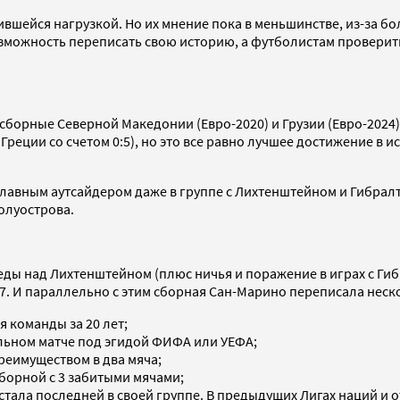
шейся нагрузкой. Но их мнение пока в меньшинстве, из-за б
озможность переписать свою историю, а футболистам проверить
борные Северной Македонии (Евро-2020) и Грузии (Евро-2024).
Греции со счетом 0:5), но это все равно лучшее достижение в 
лавным аутсайдером даже в группе с Лихтенштейном и Гибралтар
полуострова.
еды над Лихтенштейном (плюс ничья и поражение в играх с Ги
27. И параллельно с этим сборная Сан-Марино переписала неск
я команды за 20 лет;
альном матче под эгидой ФИФА или УЕФА;
преимуществом в два мяча;
борной с 3 забитыми мячами;
стала последней в своей группе. В предыдущих Лигах наций и 