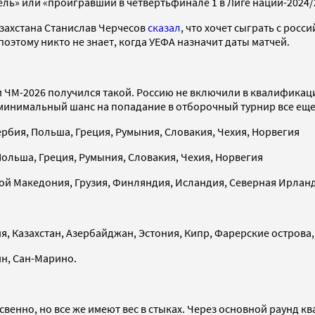
ель» или «проигравший в четвертьфинале 1 в Лиге наций-2024/
азахстана Станислав Черчесов
сказал
, что хочет сыграть с рос
поэтому никто не знает, когда УЕФА назначит даты матчей.
ЧМ-2026 получился такой. Россию не включили в квалификаци
минимальный шанс на попадание в отборочный турнир все еще 
ербия, Польша, Греция, Румыния, Словакия, Чехия, Норвегия
 Польша, Греция, Румыния, Словакия, Чехия, Норвегия
й Македония, Грузия, Финляндия, Исландия, Северная Ирланд
я, Казахстан, Азербайджан, Эстония, Кипр, Фарерские острова,
н, Сан-Марино.
свенно, но все же имеют вес в стыках. Через основной раунд 