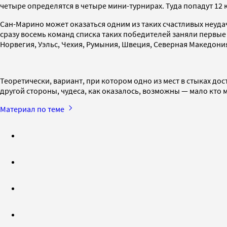
четыре определятся в четыре мини-турнирах. Туда попадут 12 
Сан-Марино может оказаться одним из таких счастливых неуда
сразу восемь команд списка таких победителей заняли первые д
Норвегия, Уэльс, Чехия, Румыния, Швеция, Северная Македони
Теоретически, вариант, при котором одно из мест в стыках до
другой стороны, чудеса, как оказалось, возможны — мало кто 
Материал по теме