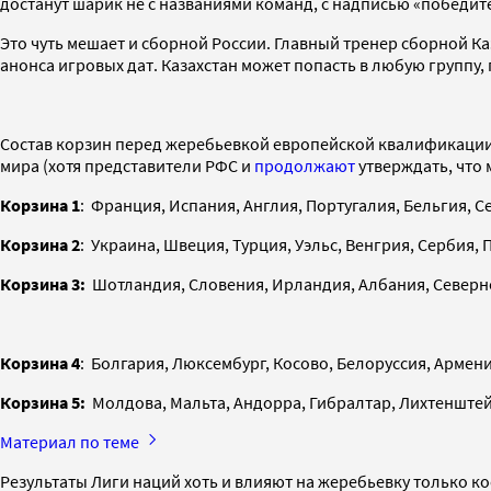
достанут шарик не с названиями команд, с надписью «победит
Это чуть мешает и сборной России. Главный тренер сборной К
анонса игровых дат. Казахстан может попасть в любую группу, 
Состав корзин перед жеребьевкой европейской квалификации 
мира (хотя представители РФС и
продолжают
утверждать, что 
Корзина 1
: Франция, Испания, Англия, Португалия, Бельгия, С
Корзина 2
: Украина, Швеция, Турция, Уэльс, Венгрия, Сербия,
Корзина 3:
Шотландия, Словения, Ирландия, Албания, Северно
Корзина 4
: Болгария, Люксембург, Косово, Белоруссия, Армени
Корзина 5:
Молдова, Мальта, Андорра, Гибралтар, Лихтенштей
Материал по теме
Результаты Лиги наций хоть и влияют на жеребьевку только ко