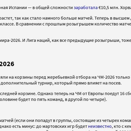
рная Испании — в общей сложности
заработала
€10,5 млн. Хорв
стет, так как стало намного больше матчей. Теперь в высшем
 классе. В сравнении с прошлым розыгрышем количество матче
ира-2026. И Лига наций, как все предыдущие розыгрыши, тож
2026
яли на корзины перед жеребьевкой отбора на ЧМ-2026 только к
 дополнительный турнир, который прямо влияет на посев.
следней корзине. Однако теперь на ЧМ от Европы поедут 16 сб
оловине будет по пять команд, в другой по четыре).
ь матчей (если они попадут в группы, состоящие из четырех к
ако есть минус: до мартовских игр будет
неизвестно
, кто с 