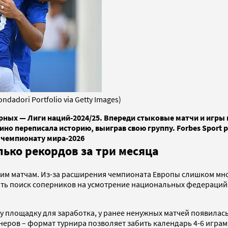
adori Portfolio via Getty Images)
рных — Лиги наций-2024/25. Впереди стыковые матчи и игры 
ино переписала историю, выиграв свою группу. Forbes Sport
к чемпионату мира-2026
ько рекордов за три месяца
ким матчам. Из-за расширения чемпионата Европы слишком мно
ть поиск соперников на усмотрение национальных федераций С
ну площадку для заработка, у ранее ненужных матчей появила
неров – формат турнира позволяет забить календарь 4-6 игра