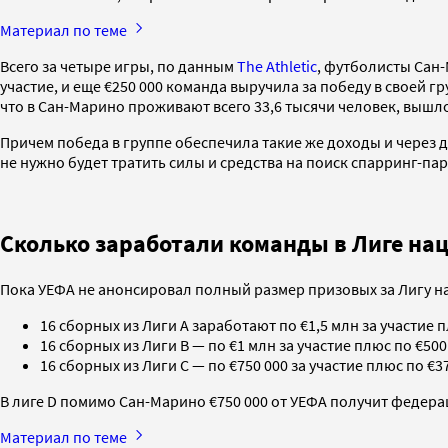
Материал по теме
Всего за четыре игры, по данным
The Athletic
, футболисты Сан
участие, и еще €250 000 команда выручила за победу в своей 
что в Сан-Марино проживают всего 33,6 тысячи человек, вышло
Причем победа в группе обеспечила такие же доходы и через д
не нужно будет тратить силы и средства на поиск спарринг-па
Сколько заработали команды в Лиге на
Пока УЕФА не анонсировал полный размер призовых за Лигу н
16 сборных из Лиги А заработают по €1,5 млн за участие 
16 сборных из Лиги B — по €1 млн за участие плюс по €500 
16 сборных из Лиги С — по €750 000 за участие плюс по €
В лиге D помимо Сан-Марино €750 000 от УЕФА получит федер
Материал по теме