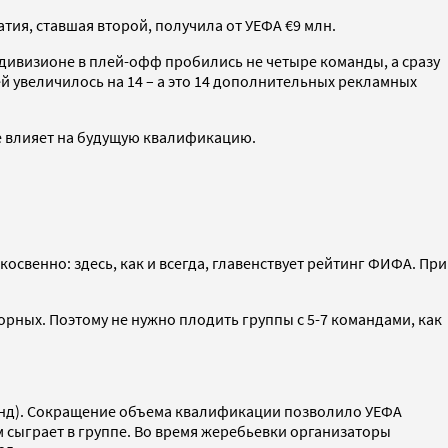
атия, ставшая второй, получила от УЕФА €9 млн.
 дивизионе в плей-офф пробились не четыре команды, а сразу
й увеличилось на 14 – а это 14 дополнительных рекламных
е влияет на будущую квалификацию.
освенно: здесь, как и всегда, главенствует рейтинг ФИФА. При
орных. Поэтому не нужно плодить группы с 5-7 командами, как
оманд). Сокращение объема квалификации позволило УЕФА
кем сыграет в группе. Во время жеребьевки организаторы