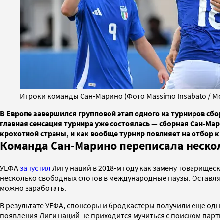
Игроки команды Сан-Марино (Фото Massimo Insabato / Mond
В Европе завершился групповой этап одного из турниров сбо
главная сенсация турнира уже состоялась — сборная Сан-Мар
крохотной страны, и как вообще турнир повлияет на отбор 
Команда Сан-Марино переписала нескол
УЕФА
запустил
Лигу наций в 2018-м году как замену товарищес
несколько свободных слотов в международные паузы. Оставля
можно заработать.
В результате УЕФА, спонсоры и бродкастеры получили еще од
появления Лиги наций не приходится мучиться с поиском парт