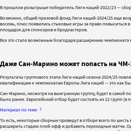
В прошлом розыгрыше победитель Лиги наций-2022/23 — сбо
Возможно, общий призовой фонд Лиги наций-2024/25 еще возра
восемь, плюс появились стыковые игры за право повыситься в
площадок для спонсоров и бродкастеров.
Все это стало возможным благодаря расширению чемпионата м
Даже Сан-Марино может попасть на ЧМ-
Результаты группового этапа Лиги наций сезона-2024/25 повли
квалификации к чемпионатам Европы Лига наций — это как бы
Сан-Марино, несмотря на выигранную группу, будет в самой по
было ранее. Европейский отбор будет состоять из 12 групп (в п
Материал по теме
То есть, некоторые сборные проведут в отборе всего по шест
расширить стадию плей-офф и добавить переходные матчи. Одн