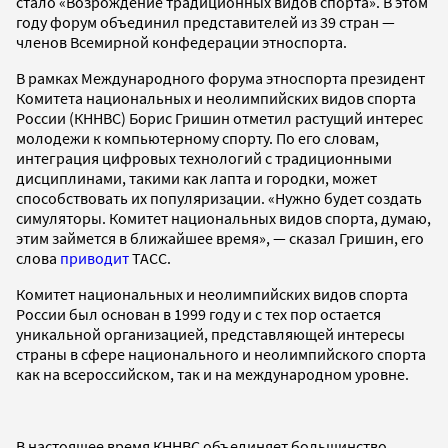
стало «Возрождение традиционных видов спорта». В этом
году форум объединил представителей из 39 стран —
членов Всемирной конфедерации этноспорта.
В рамках Международного форума этноспорта президент
Комитета национальных и неолимпийских видов спорта
России (КННВС) Борис Гришин отметил растущий интерес
молодежи к компьютерному спорту. По его словам,
интеграция цифровых технологий с традиционными
дисциплинами, такими как лапта и городки, может
способствовать их популяризации. «Нужно будет создать
симуляторы. Комитет национальных видов спорта, думаю,
этим займется в ближайшее время», — сказал Гришин, его
слова
приводит
ТАСС.
Комитет национальных и неолимпийских видов спорта
России был основан в 1999 году и с тех пор остается
уникальной организацией, представляющей интересы
страны в сфере национального и неолимпийского спорта
как на всероссийском, так и на международном уровне.
В настоящее время КННВС объединяет большинство