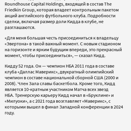
Roundhouse Capital Holdings, входящей в состав The
Friedkin Group, которая владеет контрольным пакетом
акций английского футбольного клуба. Подробности
сделки, включая размер доли Кидда в клубе, не
разглашаются.
«Для меня большая честь присоединиться к владельцу
«Эвертона» в такой важный момент. С новым стадионом
на горизонте и ярким будущим впереди, это прекрасный
момент, чтобы присоединиться», — сказал Кидд.
Кидду 52 года. Он — чемпион НБА 2011 года в составе
клуба «Даллас Маверикс», двукратный олимпийский
чемпион в составе национальной сборной США (2000 и
2008). Член Зала славы баскетбола. Кроме того, Кидд
является 10-кратным участником Матча всех звезд
НБА. Тренерскую карьеру Кидд начал в «Бруклине» и
«Милуоки», а с 2021 года возглавляет «Маверикс», с
которыми вышел в финал Западной конференции в 2024
году.