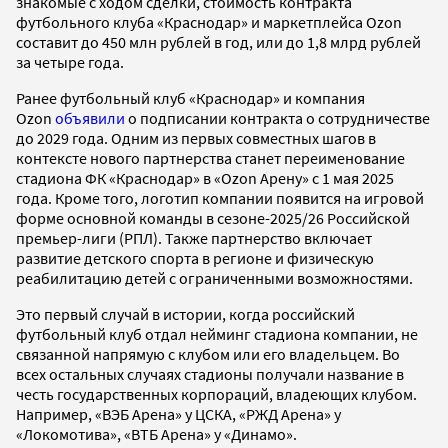
знакомые с ходом сделки, стоимость контракта
футбольного клуба «Краснодар» и маркетплейса Ozon
составит до 450 млн рублей в год, или до 1,8 млрд рублей
за четыре года.
Ранее футбольный клуб «Краснодар» и компания
Ozon
объявили
о подписании контракта о сотрудничестве
до 2029 года. Одним из первых совместных шагов в
контексте нового партнерства станет переименование
стадиона ФК «Краснодар» в «Ozon Арену» с 1 мая 2025
года. Кроме того, логотип компании появится на игровой
форме основной команды в сезоне-2025/26 Российской
премьер-лиги (РПЛ). Также партнерство включает
развитие детского спорта в регионе и физическую
реабилитацию детей с ограниченными возможностями.
Это первый случай в истории, когда российский
футбольный клуб отдал нейминг стадиона компании, не
связанной напрямую с клубом или его владельцем. Во
всех остальных случаях стадионы получали название в
честь государственных корпораций, владеющих клубом.
Например, «ВЭБ Арена» у ЦСКА, «РЖД Арена» у
«Локомотива», «ВТБ Арена» у «Динамо».