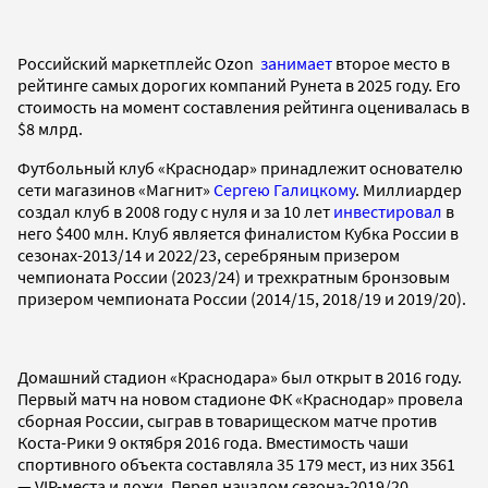
Российский маркетплейс Ozon
занимает
второе место в
рейтинге самых дорогих компаний Рунета в 2025 году. Его
стоимость на момент составления рейтинга оценивалась в
$8 млрд.
Футбольный клуб «Краснодар» принадлежит основателю
сети магазинов «Магнит»
Сергею Галицкому
. Миллиардер
создал клуб в 2008 году с нуля и за 10 лет
инвестировал
в
него $400 млн. Клуб является финалистом Кубка России в
сезонах-2013/14 и 2022/23, серебряным призером
чемпионата России (2023/24) и трехкратным бронзовым
призером чемпионата России (2014/15, 2018/19 и 2019/20).
Домашний стадион «Краснодара» был открыт в 2016 году.
Первый матч на новом стадионе ФК «Краснодар» провела
сборная России, сыграв в товарищеском матче против
Коста-Рики 9 октября 2016 года. Вместимость чаши
спортивного объекта составляла 35 179 мест, из них 3561
— VIP-места и ложи. Перед началом сезона-2019/20