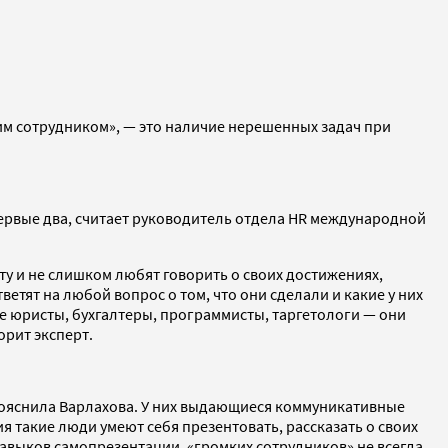
ким сотрудником», — это наличие нерешенных задач при
первые два, считает руководитель отдела HR международной
ту и не слишком любят говорить о своих достижениях,
етят на любой вопрос о том, что они сделали и какие у них
ые юристы, бухгалтеры, программисты, таргетологи — они
орит эксперт.
пояснила Варлахова. У них выдающиеся коммуникативные
ия такие люди умеют себя презентовать, рассказать о своих
авыков самопрезентации, «громких сотрудников» не всегда