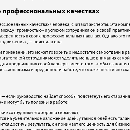
о профессиональных качествах
ссиональных качествах человека, считают эксперты. Эта компет
между «громкостью» и успехом сотрудника он в своей практике
еуверенность в своих профессиональных навыках. Однако это 
родвижения», — пояснила она.
 признании, это может говорить о недостатке самоотдачи в ра
льтате такой сотрудник может уделять меньше внимания самой 
ля продвижения своей карьеры вместо того, чтобы выполнять 
офессионализма и преданности работе, что может негативно ск
— если руководство найдет способы подстегнуть его старания»
» и могут быть полезны в работе:
такие сотрудники это хорошо скрывают;
я на убедительное изложение идей, у таких людей есть талант
ится достичь результата, он понимает его ценность для бизнес
овки и смыслы под характер и интересы тех, перед кем «выст