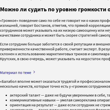
Можно ли судить по уровню громкости 
«Громкое» поведение само по себе не говорит ни о каких профе
излишней, говорит Бостанов, отметив, что прямой корреляции 
сотрудников может указывать на их низкую самооценку или н
качествами сотрудника и может быть скорее стратегией самоп
Если сотрудник больше заботится о своей репутации и внешнем
приверженности качественной работе, считает эксперт. В резу
склонен к использованию маркетинговых трюков и самопиара д
Крутских, в свою очередь, может указывать на недостаток пр
Материал по теме
«Балабол вполне может оказаться трудягой и профессионалом 
несколько качеств, которые точно есть у «громких сотрудников
актерский талант — даже не будучи уверенными в себе, 
коммуникативные навыки — умелая самореклама опираетс
ориентация на результат — даже если сотрудник не стрем
адаптивность — такие люди часто подстраивают формулир