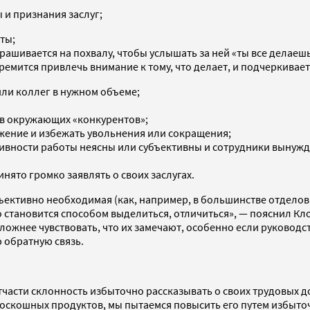
 и признания заслуг;
ты;
ашивается на похвалу, чтобы услышать за ней «ты все делаеш
мится привлечь внимание к тому, что делает, и подчеркивает,
или коллег в нужном объеме;
 в окружающих «конкурентов»;
ожение и избежать увольнения или сокращения;
тивности работы неясны или субъективны и сотрудники вынужд
ято громко заявлять о своих заслугах.
ъективно необходимая (как, например, в большинстве отделов 
во становится способом выделиться, отличиться», — пояснил К
сложнее чувствовать, что их замечают, особенно если руковод
 обратную связь.
отчасти склонность избыточно рассказывать о своих трудовых
 роскошных продуктов, мы пытаемся повысить его путем избыт