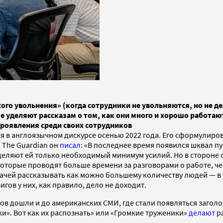
о увольнения» (когда сотрудники не увольняются, но не дел
 уделяют рассказам о том, как они много и хорошо работают
проявления среди своих сотрудников
ся в англоязычном дискурсе осенью 2022 года. Его сформулир
 The Guardian он
писал
: «В последнее время появился шквал пу
уделяют ей только необходимый минимум усилий. Но в стороне 
которые проводят больше времени за разговорами о работе, чем
чей рассказывать как можно большему количеству людей — в т
ов у них, как правило, дело не доходит.
ков дошли и до американских СМИ, где стали появляться заголов
и». Вот как их распознать» или «Громкие труженики»
делают
ра