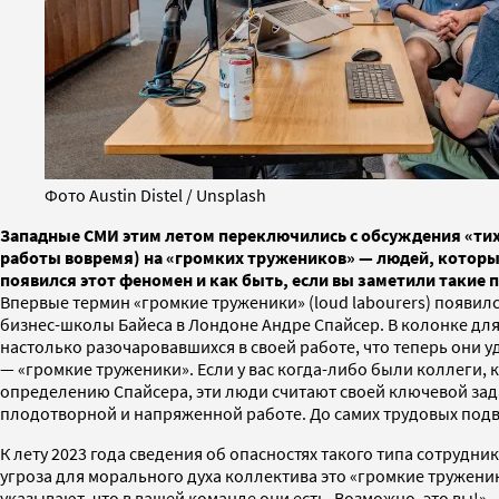
Фото Austin Distel / Unsplash
Западные СМИ этим летом переключились с обсуждения «тихог
работы вовремя) на «громких тружеников» — людей, которые
появился этот феномен и как быть, если вы заметили такие 
Впервые термин «громкие труженики» (loud labourers) появил
бизнес-школы Байеса в Лондоне Андре Спайсер. В колонке для
настолько разочаровавшихся в своей работе, что теперь они 
— «громкие труженики». Если у вас когда-либо были коллеги, 
определению Спайсера, эти люди считают своей ключевой зада
плодотворной и напряженной работе. До самих трудовых подвиг
К лету 2023 года сведения об опасностях такого типа сотрудни
угроза для морального духа коллектива это «громкие труженик
указывают, что в вашей команде они есть. Возможно, это вы!»