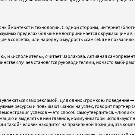
рный контекст и технологии. С одной стороны, интернет (бло
 разумных пределах больше не воспринимается окружающими в 
 в соцсетях, или народную мудрость «сам себя не похвалишь 
к», и «исполнитель», считает Варлахова. Активная самопрезе
нстве случаев становятся руководителями, их часто выбирают
 увлекаться саморекламой. Для одних «громкое» поведение — 
ужные ресурсы и повышают шансы на успех, говорит партнер Od
демонстрация успехов — это способ самоутвердиться. «Люди с
мацию и выделять в ней главное, коммуникаторы используют 
ли такой человек находится на правильной позиции, эта компе