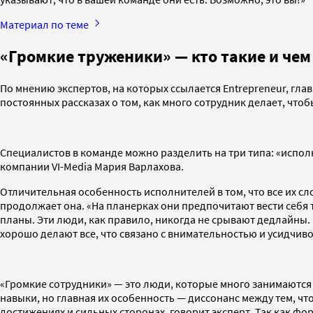
Материал по теме
«Громкие труженики» — кто такие и чем
По мнению экспертов, на которых ссылается Entrepreneur, гла
постоянных рассказах о том, как много сотрудник делает, чтоб
Специалистов в команде можно разделить на три типа: «испол
компании VI-Media Мария Варлахова.
Отличительная особенность исполнителей в том, что все их с
продолжает она. «На планерках они предпочитают вести себя т
планы. Эти люди, как правило, никогда не срывают дедлайны.
хорошо делают все, что связано с внимательностью и усидчив
«Громкие сотрудники» — это люди, которые много занимаются
навыки, но главная их особенность — диссонанс между тем, что
достижениях и сильных сторонах, говорит эксперт. Так как ф