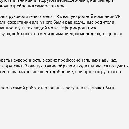
сутствия внимания в другом периоде жизни, например в
 злоупотребления саморекламой.
азала руководитель отдела HR международной компании VI-
вали сверстники или у него были равнодушные родители,
знанности у таких людей может сформироваться
ую», «обратите на меня внимание», «я молодец», «я ценная
овать неуверенность в своих профессиональных навыках,
а Крутских. Зачастую таким образом люди пытаются получить
то есть им важно внешнее одобрение, они ориентируются на
 чем о самой работе и реальных результатах, может быть