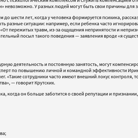
зано с психологическим комплексом и служить компенсацией от
и» невозможно. У разных людей могут быть свои причины для
м до шести лет, когда у человека формируется психика, расск
быть разные ситуации: например, если ребенка часто игнориро
. «От пережитых травм, из-за ощущения непринятости и непри
тельный посыл такого поведения — заявления вроде «я существ
урную деятельность и постоянную занятость, могут компенсир
эксперт по повышению личной и командной эффективности Ирин
лег. «Такие сотрудники часто имеют внешний локус контроля, 
ва», — говорит Крутских.
а, когда он больше заботится о своей репутации и признании,
ва;