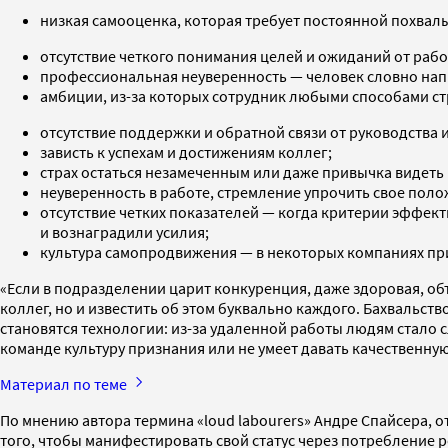
низкая самооценка, которая требует постоянной похвалы
отсутствие четкого понимания целей и ожиданий от рабо
профессиональная неуверенность — человек словно напр
амбиции, из-за которых сотрудник любыми способами стре
отсутствие поддержки и обратной связи от руководства 
зависть к успехам и достижениям коллег;
страх остаться незамеченным или даже привычка видеть
неуверенность в работе, стремление упрочить свое пол
отсутствие четких показателей — когда критерии эффек
и вознаградили усилия;
культура самопродвижения — в некоторых компаниях прин
«Если в подразделении царит конкуренция, даже здоровая, об
коллег, но и известить об этом буквально каждого. Бахвальст
становятся технологии: из-за удаленной работы людям стало 
команде культуру признания или не умеет давать качественную
Материал по теме
По мнению автора термина «loud labourers» Андре Спайсера, 
того, чтобы манифестировать свой статус через потребление