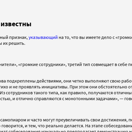
 известны
вный признак,
указывающий
на то, что вы имеете дело с «гром
ы их решить.
нители», «громкие сотрудники», третий тип совмещает в себе 
лова подкреплены действиями, они четко выполняют свою рабо
ихо и не проявлять инициативы. При этом они обстоятельно отв
 Из сотрудников такого типа, как правило, получаются отличн
остью, и отлично справляются с монотонными задачами», — гов
 самопиаром и часто могут преувеличивать свои достижения, 
 говорится, и тем, что реально делается. На этапе собеседован
ормат собеседования изначально предполагает демонстрацию н