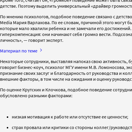
Кроме того, считает он, «громкое» поведение может быть свя
детстве. Поэтому выделить универсальный «драйвер громкост
По мнению психологов, подобное поведение связано с детство
Media Мария Варлахова. По ее словам, причиной этого могут 
которые мало хвалили ребенка и не замечали его достижений
гиперкомпенсация: они начинают себя громко вести. Подсозна
личность», — говорит эксперт.
Материал по теме
Некоторые сотрудники, выставляя напоказ свою активность, б
говорит бизнес-коуч, психолог МГУ имени М.В. Ломоносова, 
признание своих заслуг и благодарность от руководства и кол
внешние факторы, в том числе на ожидания и оценку руководст
По оценке Крутских и Клочкова, подобное поведение сотрудник
обусловлено разными факторами:
низкая мотивация к работе или отсутствие ее ценности;
страх провала или критики со стороны коллег/руководст