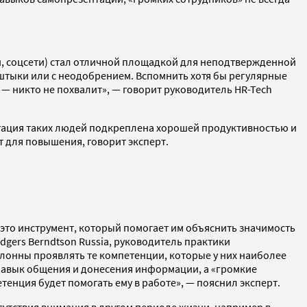
ги, соцсети) стал отличной площадкой для неподтвержденной
штыки или с неодобрением. Вспомнить хотя бы регулярные
— никто не похвалит», — говорит руководитель HR-Tech
нтация таких людей подкреплена хорошей продуктивностью и
 для повышения, говорит эксперт.
это инструмент, который помогает им объяснить значимость
gers Berndtson Russia, руководитель практики
клонны проявлять те компетенции, которые у них наиболее
навык общения и донесения информации, а «громкие
тенция будет помогать ему в работе», — пояснил эксперт.