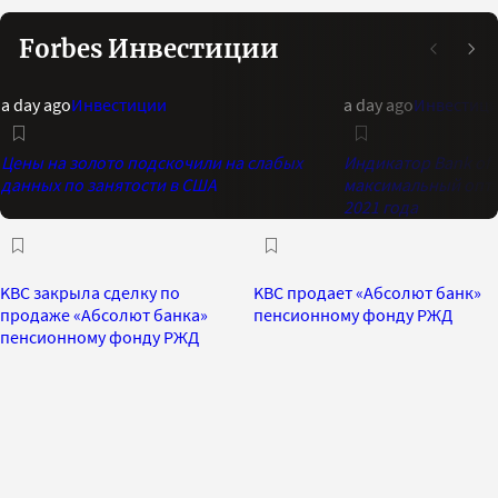
Forbes Инвестиции
a day ago
Инвестиции
a day ago
Инвестиц
Цены на золото подскочили на слабых
Индикатор Bank of 
данных по занятости в США
максимальный опти
2021 года
KBC закрыла сделку по
KBC продает «Абсолют банк»
продаже «Абсолют банка»
пенсионному фонду РЖД
пенсионному фонду РЖД