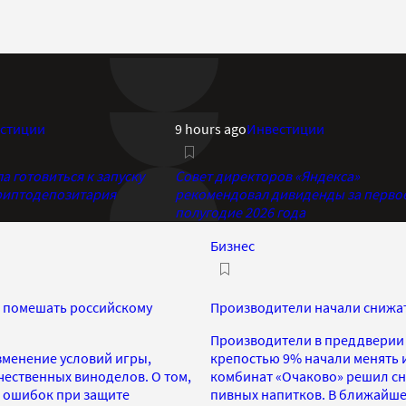
стиции
9 hours ago
Инвестиции
 готовиться к запуску
Совет директоров «Яндекса»
риптодепозитария
рекомендовал дивиденды за перво
полугодие 2026 года
Бизнес
т помешать российскому
Производители начали снижать
Производители в преддверии 
зменение условий игры,
крепостью 9% начали менять и
ественных виноделов. О том,
комбинат «Очаково» решил сни
ь ошибок при защите
пивных напитков. В ближайше