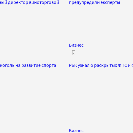
ьный директор виноторговой
предупредили эксперты
Бизнес
лкоголь на развитие спорта
РБК узнал о раскрытых ФНС и 
Бизнес