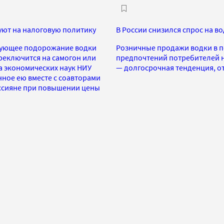
уют на налоговую политику
В России снизился спрос на в
едующее подорожание водки
Розничные продажи водки в п
ереключится на самогон или
предпочтений потребителей н
а экономических наук НИУ
— долгосрочная тенденция, о
нное ею вместе с соавторами
россияне при повышении цены