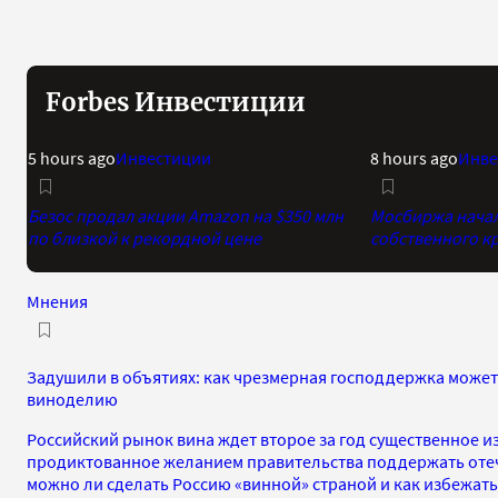
Forbes Инвестиции
5 hours ago
Инвестиции
8 hours ago
Инве
Безос продал акции Amazon на $350 млн
Мосбиржа начала
по близкой к рекордной цене
собственного к
Мнения
Задушили в объятиях: как чрезмерная господдержка може
виноделию
Российский рынок вина ждет второе за год существенное и
продиктованное желанием правительства поддержать отеч
можно ли сделать Россию «винной» страной и как избежат