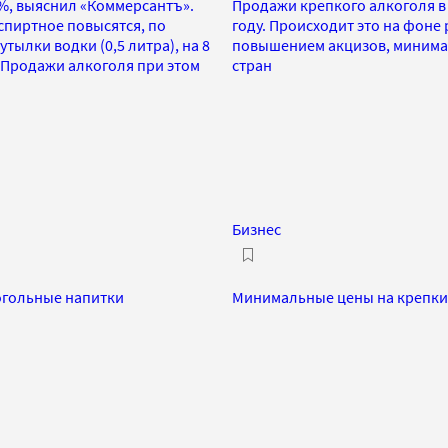
31%, выяснил «Коммерсантъ».
Продажи крепкого алкоголя в 
спиртное повысятся, по
году. Происходит это на фоне
тылки водки (0,5 литра), на 8
повышением акцизов, минима
. Продажи алкоголя при этом
стран
Бизнес
огольные напитки
Минимальные цены на крепкий