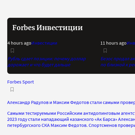
Forbes Инвестиции
4 hours ago
Инвестиции
11 hours ago
Инв
Рубль сдает позиции: почему доллар
Безос продал а
дорожает и что будет дальше
по близкой к р
Forbes Sport
Александр Радулов и Максим Федотов стали самыми пров
Самыми тестируемыми Российским антидопинговым агентст
2023 году стали нападающий казанского «Ак Барса» Алекса
петербургского СКА Максим Федотов. Спортсменов провери