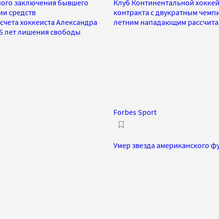
ного заключения бывшего
Клуб Континентальной хоккей
ии средств
контракта с двукратным чемп
 счета хоккеиста Александра
летним нападающим рассчитан
,5 лет лишения свободы
Forbes Sport
Умер звезда американского фу