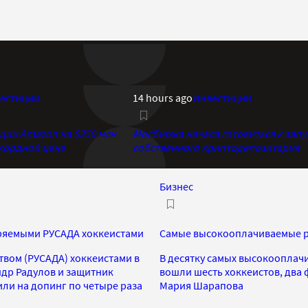
естиции
14 hours ago
Инвестиции
кции Amazon на $350 млн
Мосбиржа начала готовиться к запу
екордной цене
собственного криптодепозитария
Бизнес
еряемыми РУСАДА хоккеистами
Самые высокооплачиваемые ро
вом (РУСАДА) хоккеистами в
В десятку самых высокооплачи
ндр Радулов и защитник
вошли шесть хоккеистов, два 
ли на допинг по четыре раза
Мария Шарапова