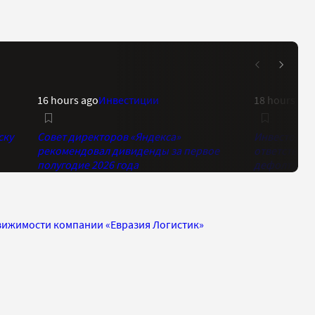
16 hours ago
Инвестиции
18 hours ago
ску
Совет директоров «Яндекса»
Инвесторы 
рекомендовал дивиденды за первое
ответственн
полугодие 2026 года
дефолта «Е
движимости компании «Евразия Логистик»