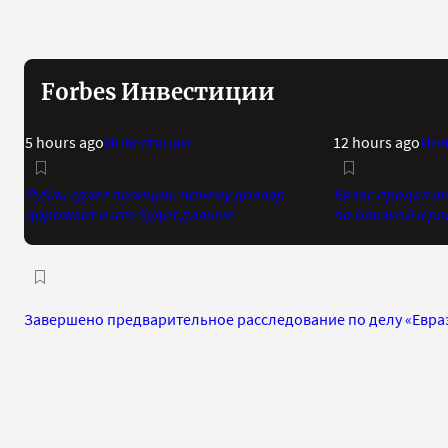
Forbes Инвестиции
5 hours ago
Инвестиции
12 hours ago
Инв
Рубль сдает позиции: почему доллар
Безос продал а
дорожает и что будет дальше
по близкой к р
Завершено предварительное расследование по делу «Евра