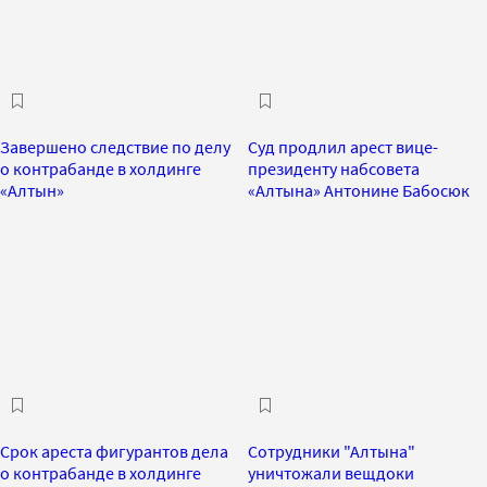
Завершено следствие по делу
Суд продлил арест вице-
о контрабанде в холдинге
президенту набсовета
«Алтын»
«Алтына» Антонине Бабосюк
Срок ареста фигурантов дела
Сотрудники "Алтына"
о контрабанде в холдинге
уничтожали вещдоки