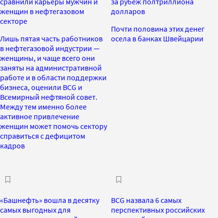
сравнили карьеры мужчин и
за рубеж полтриллиона
женщин в нефтегазовом
долларов
секторе
Почти половина этих денег
Лишь пятая часть работников
осела в банках Швейцарии
в нефтегазовой индустрии —
женщины, и чаще всего они
заняты на административной
работе и в области поддержки
бизнеса, оценили BCG и
Всемирный нефтяной совет.
Между тем именно более
активное привлечение
женщин может помочь сектору
справиться с дефицитом
кадров
«Башнефть» вошла в десятку
BCG назвала 6 самых
самых выгодных для
перспективных российских