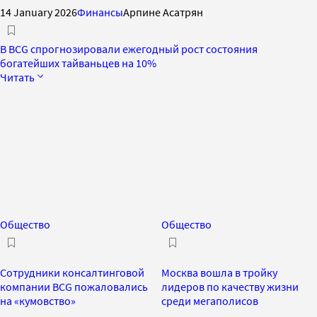
14 January 2026
Финансы
Арпине Асатрян
В BCG спрогнозировали ежегодный рост состояния
богатейших тайваньцев на 10%
Читать
Общество
Общество
Сотрудники консалтинговой
Москва вошла в тройку
компании BCG пожаловались
лидеров по качеству жизни
на «кумовство»
среди мегаполисов