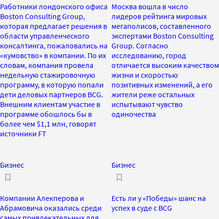
Работники лондонского офиса
Москва вошла в число
Boston Consulting Group,
лидеров рейтинга мировых
которая предлагает решения в
мегаполисов, составленного
области управленческого
экспертами Boston Consulting
консалтинга, пожаловались на
Group. Согласно
«кумовство» в компании. По их
исследованию, город
словам, компания провела
отличается высоким качеством
недельную стажировочную
жизни и скоростью
программу, в которую попали
позитивных изменений, а его
дети деловых партнеров BCG.
жители реже остальных
Внешним клиентам участие в
испытывают чувство
программе обошлось бы в
одиночества
более чем $1,1 млн, говорят
источники FT
Бизнес
Бизнес
Компании Алекперова и
Есть ли у «Победы» шанс на
Абрамовича оказались среди
успех в суде с BCG
самых привлекательных для