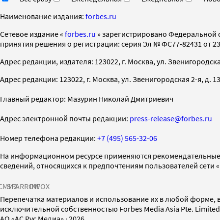
Наименование издания:
forbes.ru
Cетевое издание «
forbes.ru
» зарегистрировано Федеральной 
принятия решения о регистрации: серия Эл № ФС77-82431 от 23 
Адрес редакции, издателя: 123022, г. Москва, ул. Звенигородская 2-
Адрес редакции: 123022, г. Москва, ул. Звенигородская 2-я, д. 13, с
Главный редактор: Мазурин Николай Дмитриевич
Адрес электронной почты редакции:
press-release@forbes.ru
Номер телефона редакции:
+7 (495) 565-32-06
На информационном ресурсе применяются рекомендательные 
сведений, относящихся к предпочтениям пользователей сети 
СМИ2
SPARROW
INFOX
Перепечатка материалов и использование их в любой форме, в
исключительной собственностью Forbes Media Asia Pte. Limite
AO «АС Рус Медиа»
·
2026