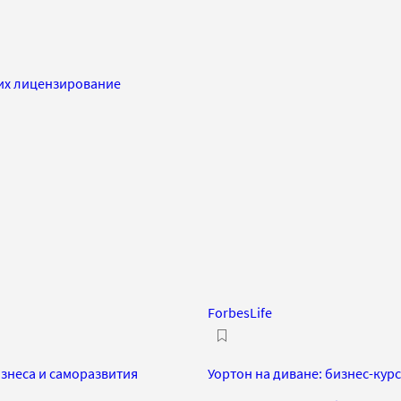
 их лицензирование
ForbesLife
знеса и саморазвития
Уортон на диване: бизнес-кур