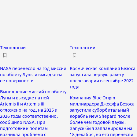
Технологии
Технологии
NASA перенесло на год миссии
Космическая компания Безоса
по облету Луны и высадке на
запустила первую ракету
ее поверхности
после аварии в сентябре 2022
года
Выполнение миссий по облету
Луны и высадке на ней —
Компания Blue Origin
Artemis II и Artemis III —
миллиардера Джеффа Безоса
отложено на год, на 2025 и
запустила суборбитальный
2026 годы соответственно,
корабль New Shepard после
сообщило NASA. При
более чем годовой паузы.
подготовке к полетам
Запуск был запланирован на
возникла проблема с
18 декабря, но его перенесли