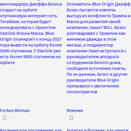
миллиардера Джеффа Безоса
Основатель Blue Origin Джефф
создаст на орбите
Безос пытается извлечь
спутниковую интернет-сеть
выгоду из конфликта Трампа и
TeraWave, которая будет
Маска для развития своей
конкурировать с проектом
компании, пишет WSJ. Безос
Starlink Илона Маска. Blue
разговаривал с Трампом как
Origin планирует к концу 2027
минимум дважды в этом
года вывести на орбиту более
месяце, а гендиректор
5000 спутников. У Starlink уже
компании Лимп встречался с
есть более 9000 спутников на
руководителем аппарата
орбите
сотрудников Белого дома,
сообщили источники газеты.
По их данным, Безос и другие
руководители Blue Origin
призывали к увеличению
госконтрактов
Forbes Woman
Мнения
Космическое достижение: как
Хулиган и ботаник: как имидж