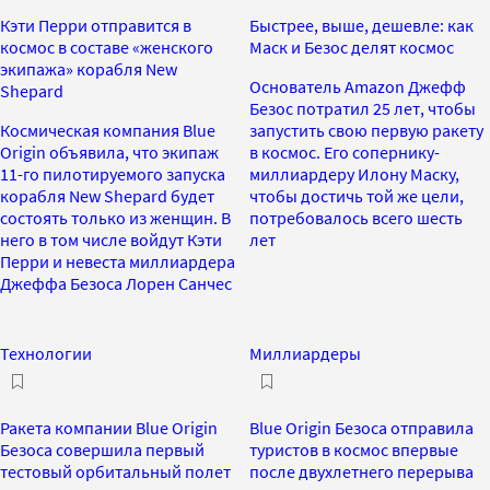
Кэти Перри отправится в
Быстрее, выше, дешевле: как
космос в составе «женского
Маск и Безос делят космос
экипажа» корабля New
Основатель Amazon Джефф
Shepard
Безос потратил 25 лет, чтобы
Космическая компания Blue
запустить свою первую ракету
Origin объявила, что экипаж
в космос. Его сопернику-
11-го пилотируемого запуска
миллиардеру Илону Маску,
корабля New Shepard будет
чтобы достичь той же цели,
состоять только из женщин. В
потребовалось всего шесть
него в том числе войдут Кэти
лет
Перри и невеста миллиардера
Джеффа Безоса Лорен Санчес
Технологии
Миллиардеры
Ракета компании Blue Origin
Blue Origin Безоса отправила
Безоса совершила первый
туристов в космос впервые
тестовый орбитальный полет
после двухлетнего перерыва