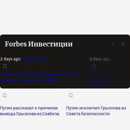
Forbes Инвестиции
2 days ago
Инвестиции
2 days ago
Инвестиц
Цены на золото подскочили на слабых
Индикатор Bank of 
данных по занятости в США
максимальный опти
2021 года
Путин рассказал о причинах
Путин исключил Грызлова из
вывода Грызлова из Совбеза
Совета безопасности