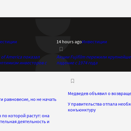
естиции
14 hours ago
Инвестиции
of America показал
Акции Fujifilm пережили крупнейше
птимизм инвесторов с
падение с 1974 года
Медведев объявил о возвраще
и равновесие, но не начать
У правительства отпала необ
конъюнктуру
 по которой растут: она
тельная деятельность и