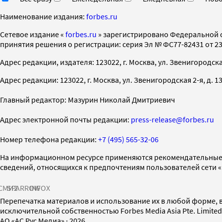
Наименование издания:
forbes.ru
Cетевое издание «
forbes.ru
» зарегистрировано Федеральной 
принятия решения о регистрации: серия Эл № ФС77-82431 от 23 
Адрес редакции, издателя: 123022, г. Москва, ул. Звенигородская 2-
Адрес редакции: 123022, г. Москва, ул. Звенигородская 2-я, д. 13, с
Главный редактор: Мазурин Николай Дмитриевич
Адрес электронной почты редакции:
press-release@forbes.ru
Номер телефона редакции:
+7 (495) 565-32-06
На информационном ресурсе применяются рекомендательные 
сведений, относящихся к предпочтениям пользователей сети 
СМИ2
SPARROW
INFOX
Перепечатка материалов и использование их в любой форме, в
исключительной собственностью Forbes Media Asia Pte. Limite
AO «АС Рус Медиа»
·
2026