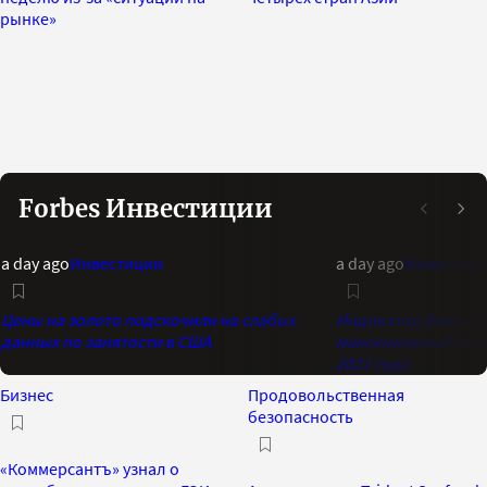
рынке»
Forbes Инвестиции
a day ago
Инвестиции
a day ago
Инвестиц
Цены на золото подскочили на слабых
Индикатор Bank of 
данных по занятости в США
максимальный опти
2021 года
Бизнес
Продовольственная
безопасность
«Коммерсантъ» узнал о