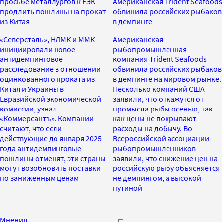
просьбе металлургов к ЕЭК
Американская Trident Seafoods
продлить пошлины на прокат
обвинила российских рыбаков
из Китая
в демпинге
«Северсталь», НЛМК и ММК
Американская
инициировали новое
рыбопромышленная
антидемпинговое
компания Trident Seafoods
расследование в отношении
обвинила российских рыбаков
оцинкованного проката из
в демпинге на мировом рынке.
Китая и Украины в
Несколько компаний США
Евразийской экономической
заявили, что откажутся от
комиссии, узнал
промысла рыбы осенью, так
«Коммерсантъ». Компании
как цены не покрывают
считают, что если
расходы на добычу. Во
действующие до января 2025
Всероссийской ассоциации
года антидемпинговые
рыбопромышленников
пошлины отменят, эти страны
заявили, что снижение цен на
могут возобновить поставки
российскую рыбу объясняется
по заниженным ценам
не демпингом, а высокой
путиной
Мнения