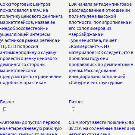
Союз торговых центров
ЕЭК начала антидемпинговое
пожаловался в ФАС на
расследование в отношении
политику ценового демпинга
полиэтилена высокой
маркетплейсов, назвав ее
плотности, полипропилена и
«недобросовестной» и
его сополимеров из
ущемляющей интересы
Азербайджана и
участников рынка ретейла и
Туркменистана, пишет
ТЦ. СТЦ попросил
«Коммерсантъ». Из
антимонопольную службу
материалов ЕЭК следует, что в
провести оценку ценового
прошлом году они
демпинга со стороны
продавались по демпинговым
маркетплейсов и
ценам. Расследование
предусмотреть ограничение
инициировано компанией
подобным практикам
«Сибур» и ее структурами
Бизнес
Бизнес
«Автоваз» допустил переход
США могут ввести пошлины до
на четырехдневную рабочую
3521% на солнечные панели из
неделю из-за «ситуации на
четырех стран Азии