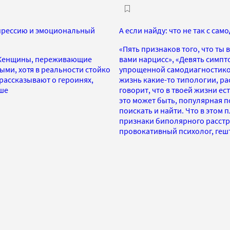
епрессию и эмоциональный
А если найду: что не так с с
«Пять признаков того, что ты 
о. Женщины, переживающие
вами нарцисс», «Девять симпт
ми, хотя в реальности стойко
упрощенной самодиагностикой
рассказывают о героинях,
жизнь какие-то типологии, ра
ьше
говорит, что в твоей жизни ес
это может быть, популярная п
поискать и найти. Что в этом п
признаки биполярного расстр
провокативный психолог, геш