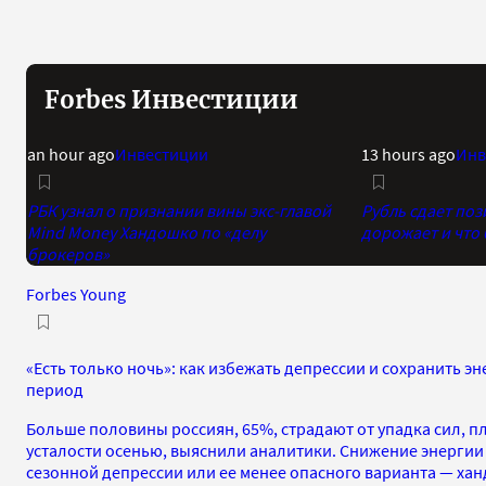
Forbes Инвестиции
an hour ago
Инвестиции
13 hours ago
Инв
РБК узнал о признании вины экс-главой
Рубль сдает поз
Mind Money Хандошко по «делу
дорожает и что
брокеров»
Forbes Young
«Есть только ночь»: как избежать депрессии и сохранить э
период
Больше половины россиян, 65%, страдают от упадка сил, п
усталости осенью, выяснили аналитики. Снижение энерги
сезонной депрессии или ее менее опасного варианта — хан