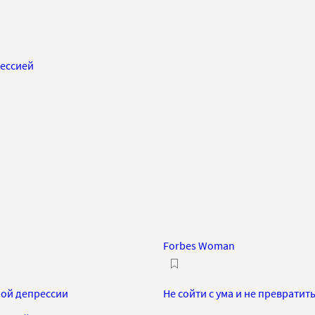
рессией
Forbes Woman
нной депрессии
Не сойти с ума и не преврати