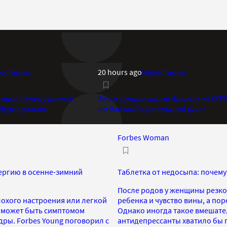
естиции
20 hours ago
Инвестиции
иции: почему доллар
Безос продал акции Amazon на $350
 будет дальше
по близкой к рекордной цене
Forbes Woman
нергию в осенне-зимний
Таблетка от недосыпа: почем
После родов у женщины резко
лохого настроения или легкой
ребенка и чувство вины, а по
и может быть симптомом
Однако иногда такое вмешате
дры. Forbes Young поговорил с
антидепрессанты хватило бы 