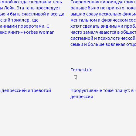
а мной всегда следовала тень
Современная киноиндустрия в
ы Лейк. Эта тень преследует
раньше было не принято показ
ью и быть счастливой и всегда
вышло сразу несколько фильм
ский триллер, где
ментальном и физическом сос
данными поворотами. С
хотят сделать видимыми проб
декс Книги» Forbes Woman
часто замалчиваются в общес
системной и психологической
семьи и больше вовлекая отцо
ForbesLife
 депрессией и тревогой
Продуктивные тоже плачут: в
депрессии