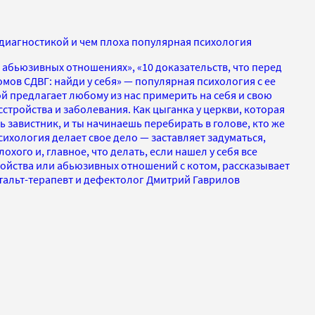
амодиагностикой и чем плоха популярная психология
в абьюзивных отношениях», «10 доказательств, что перед
омов СДВГ: найди у себя» — популярная психология с ее
 предлагает любому из нас примерить на себя и свою
сстройства и заболевания. Как цыганка у церкви, которая
ть завистник, и ты начинаешь перебирать в голове, кто же
сихология делает свое дело — заставляет задуматься,
лохого и, главное, что делать, если нашел у себя все
ойства или абьюзивных отношений с котом, рассказывает
тальт-терапевт и дефектолог Дмитрий Гаврилов