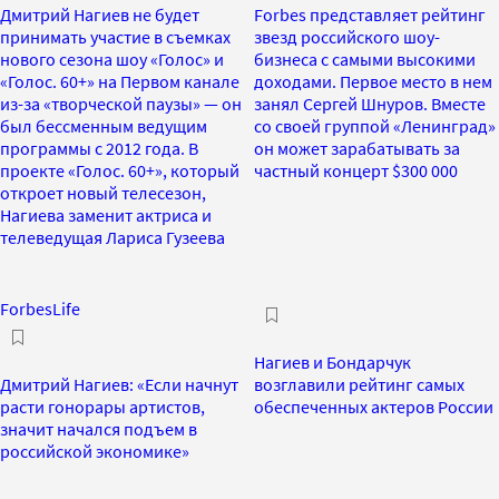
Дмитрий Нагиев не будет
Forbes представляет рейтинг
принимать участие в съемках
звезд российского шоу-
нового сезона шоу «Голос» и
бизнеса с самыми высокими
«Голос. 60+» на Первом канале
доходами. Первое место в нем
из-за «творческой паузы» — он
занял Сергей Шнуров. Вместе
был бессменным ведущим
со своей группой «Ленинград»
программы с 2012 года. В
он может зарабатывать за
проекте «Голос. 60+», который
частный концерт $300 000
откроет новый телесезон,
Нагиева заменит актриса и
телеведущая Лариса Гузеева
ForbesLife
Нагиев и Бондарчук
Дмитрий Нагиев: «Если начнут
возглавили рейтинг самых
расти гонорары артистов,
обеспеченных актеров России
значит начался подъем в
российской экономике»