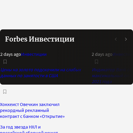
Forbes Инвестиции
2 days ago
Инвестиции
2 days ago
Инвестиц
Цены на золото подскочили на слабых
Индикатор Bank of 
данных по занятости в США
максимальный опти
2021 года
Хоккеист Овечкин заключил
рекордный рекламный
контракт с банком «Открытие»
За год звезда НХЛ и
российской сборной может