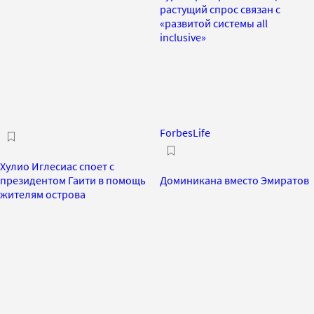
растущий спрос связан с
«развитой системы all
inclusive»
ForbesLife
Хулио Иглесиас споет с
президентом Гаити в помощь
Доминикана вместо Эмиратов
жителям острова