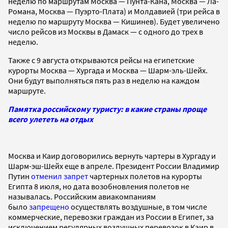
неделю по маршрутам Москва — Пунта-Кана, Москва — Ла-
Романа, Москва — Пуэрто-Плата) и Молдавией (три рейса в
неделю по маршруту Москва — Кишинев). Будет увеличено
число рейсов из Москвы в Дамаск — с одного до трех в
неделю.
Также с 9 августа открываются рейсы на египетские
курорты Москва — Хургада и Москва — Шарм-эль-Шейх.
Они будут выполняться пять раз в неделю на каждом
маршруте.
Памятка российскому туристу: в какие страны проще
всего улететь на отдых
Москва и Каир договорились вернуть чартеры в Хургаду и
Шарм-эш-Шейх еще в апреле. Президент России Владимир
Путин
отменил запрет
чартерных полетов на курорты
Египта 8 июля, но дата возобновления полетов не
называлась. Российским авиакомпаниям
было
запрещено
осуществлять воздушные, в том числе
коммерческие, перевозки граждан из России в Египет, за
исключением регулярных воздушных перевозок в Каир в