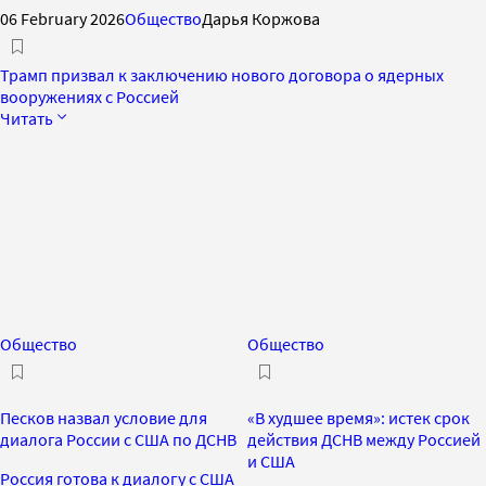
06 February 2026
Общество
Дарья Коржова
Трамп призвал к заключению нового договора о ядерных
вооружениях с Россией
Читать
Общество
Общество
Песков назвал условие для
«В худшее время»: истек срок
диалога России с США по ДСНВ
действия ДСНВ между Россией
и США
Россия готова к диалогу с США