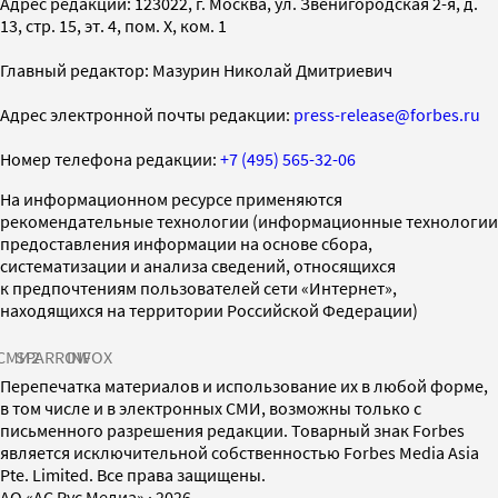
Адрес редакции: 123022, г. Москва, ул. Звенигородская 2-я, д.
13, стр. 15, эт. 4, пом. X, ком. 1
Главный редактор: Мазурин Николай Дмитриевич
Адрес электронной почты редакции:
press-release@forbes.ru
Номер телефона редакции:
+7 (495) 565-32-06
На информационном ресурсе применяются
рекомендательные технологии (информационные технологии
предоставления информации на основе сбора,
систематизации и анализа сведений, относящихся
к предпочтениям пользователей сети «Интернет»,
находящихся на территории Российской Федерации)
СМИ2
SPARROW
INFOX
Перепечатка материалов и использование их в любой форме,
в том числе и в электронных СМИ, возможны только с
письменного разрешения редакции. Товарный знак Forbes
является исключительной собственностью Forbes Media Asia
Pte. Limited. Все права защищены.
AO «АС Рус Медиа»
·
2026