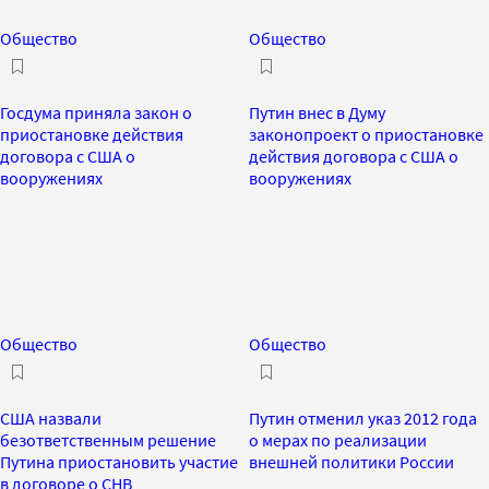
Общество
Общество
Госдума приняла закон о
Путин внес в Думу
приостановке действия
законопроект о приостановке
договора с США о
действия договора с США о
вооружениях
вооружениях
Общество
Общество
США назвали
Путин отменил указ 2012 года
безответственным решение
о мерах по реализации
Путина приостановить участие
внешней политики России
в договоре о СНВ