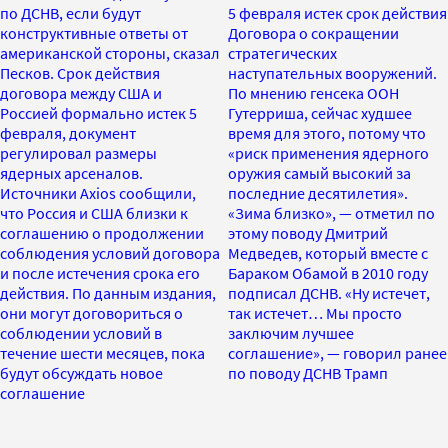
по ДСНВ, если будут
5 февраля истек срок действия
конструктивные ответы от
Договора о сокращении
американской стороны, сказал
стратегических
Песков. Срок действия
наступательных вооружений.
договора между США и
По мнению генсека ООН
Россией формально истек 5
Гутерриша, сейчас худшее
февраля, документ
время для этого, потому что
регулировал размеры
«риск применения ядерного
ядерных арсеналов.
оружия самый высокий за
Источники Axios сообщили,
последние десятилетия».
что Россия и США близки к
«Зима близко», — отметил по
соглашению о продолжении
этому поводу Дмитрий
соблюдения условий договора
Медведев, который вместе с
и после истечения срока его
Бараком Обамой в 2010 году
действия. По данным издания,
подписал ДСНВ. «Ну истечет,
они могут договориться о
так истечет… Мы просто
соблюдении условий в
заключим лучшее
течение шести месяцев, пока
соглашение», — говорил ранее
будут обсуждать новое
по поводу ДСНВ Трамп
соглашение