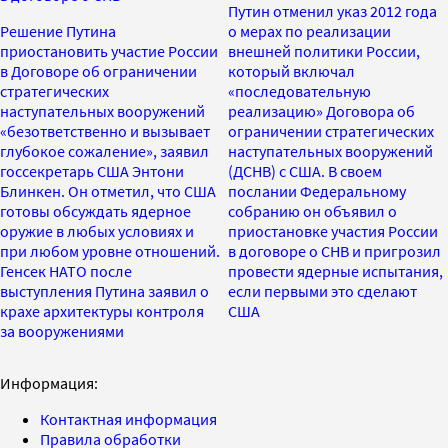
Путин отменил указ 2012 года
Решение Путина
о мерах по реализации
приостановить участие России
внешней политики России,
в Договоре об ограничении
который включал
стратегических
«последовательную
наступательных вооружений
реализацию» Договора об
«безответственно и вызывает
ограничении стратегических
глубокое сожаление», заявил
наступательных вооружений
госсекретарь США Энтони
(ДСНВ) с США. В своем
Блинкен. Он отметил, что США
послании Федеральному
готовы обсуждать ядерное
собранию он объявил о
оружие в любых условиях и
приостановке участия России
при любом уровне отношений.
в договоре о СНВ и пригрозил
Генсек НАТО после
провести ядерные испытания,
выступления Путина заявил о
если первыми это сделают
крахе архитектуры контроля
США
за вооружениями
Информация:
Контактная информация
Правила обработки