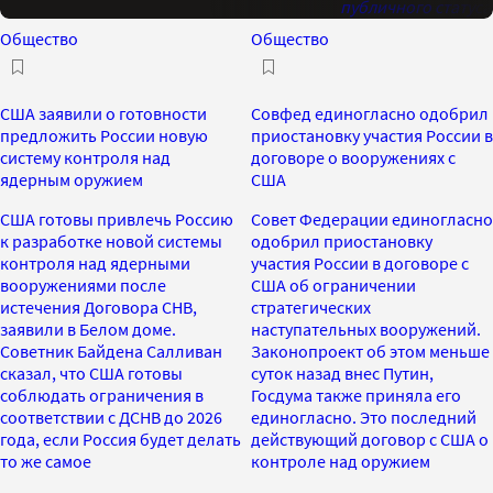
публичного статуса
Общество
Общество
США заявили о готовности
Совфед единогласно одобрил
предложить России новую
приостановку участия России в
систему контроля над
договоре о вооружениях с
ядерным оружием
США
США готовы привлечь Россию
Совет Федерации единогласно
к разработке новой системы
одобрил приостановку
контроля над ядерными
участия России в договоре с
вооружениями после
США об ограничении
истечения Договора СНВ,
стратегических
заявили в Белом доме.
наступательных вооружений.
Советник Байдена Салливан
Законопроект об этом меньше
сказал, что США готовы
суток назад внес Путин,
соблюдать ограничения в
Госдума также приняла его
соответствии с ДСНВ до 2026
единогласно. Это последний
года, если Россия будет делать
действующий договор с США о
то же самое
контроле над оружием