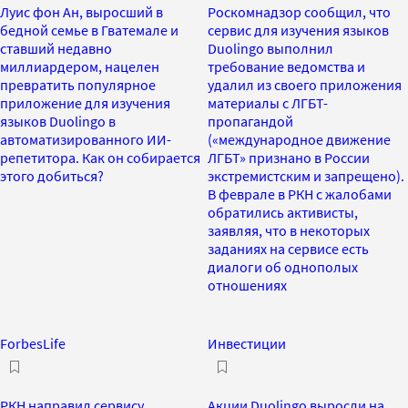
Луис фон Ан, выросший в
Роскомнадзор сообщил, что
бедной семье в Гватемале и
сервис для изучения языков
ставший недавно
Duolingo выполнил
миллиардером, нацелен
требование ведомства и
превратить популярное
удалил из своего приложения
приложение для изучения
материалы с ЛГБТ-
языков Duolingo в
пропагандой
автоматизированного ИИ-
(«международное движение
репетитора. Как он собирается
ЛГБТ» признано в России
этого добиться?
экстремистским и запрещено).
В феврале в РКН с жалобами
обратились активисты,
заявляя, что в некоторых
заданиях на сервисе есть
диалоги об однополых
отношениях
ForbesLife
Инвестиции
РКН направил сервису
Акции Duolingo выросли на