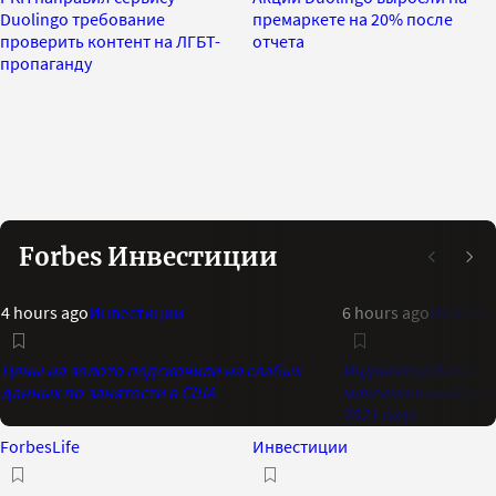
Duolingo требование
премаркете на 20% после
проверить контент на ЛГБТ-
отчета
пропаганду
Forbes Инвестиции
4 hours ago
Инвестиции
6 hours ago
Инвест
Цены на золото подскочили на слабых
Индикатор Bank of 
данных по занятости в США
максимальный опти
2021 года
ForbesLife
Инвестиции