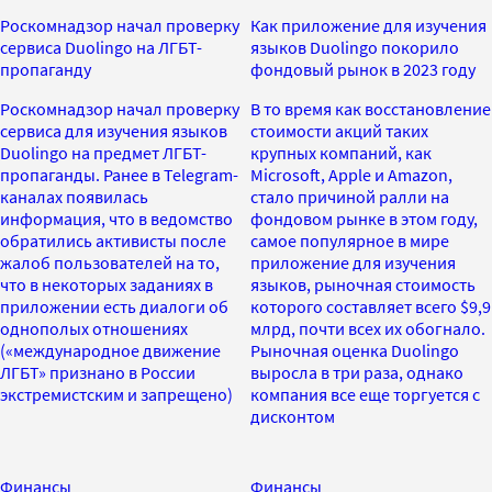
Роскомнадзор начал проверку
Как приложение для изучения
сервиса Duolingo на ЛГБТ-
языков Duolingo покорило
пропаганду
фондовый рынок в 2023 году
Роскомнадзор начал проверку
В то время как восстановление
сервиса для изучения языков
стоимости акций таких
Duolingo на предмет ЛГБТ-
крупных компаний, как
пропаганды. Ранее в Telegram-
Microsoft, Apple и Amazon,
каналах появилась
стало причиной ралли на
информация, что в ведомство
фондовом рынке в этом году,
обратились активисты после
самое популярное в мире
жалоб пользователей на то,
приложение для изучения
что в некоторых заданиях в
языков, рыночная стоимость
приложении есть диалоги об
которого составляет всего $9,9
однополых отношениях
млрд, почти всех их обогнало.
(«международное движение
Рыночная оценка Duolingo
ЛГБТ» признано в России
выросла в три раза, однако
экстремистским и запрещено)
компания все еще торгуется с
дисконтом
Финансы
Финансы