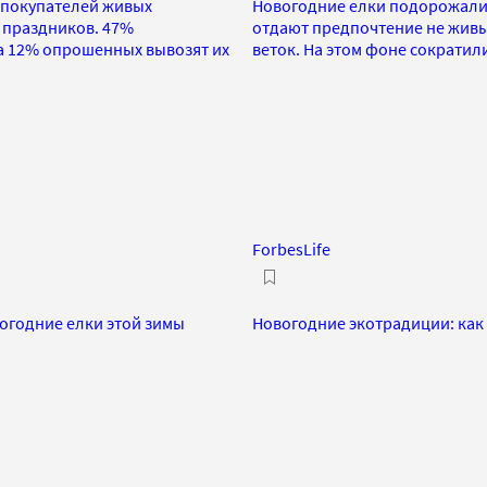
 покупателей живых
Новогодние елки подорожали с
 праздников. 47%
отдают предпочтение не живы
а 12% опрошенных вывозят их
веток. На этом фоне сократил
ForbesLife
вогодние елки этой зимы
Новогодние экотрадиции: как