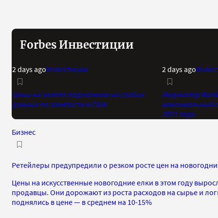
Forbes Инвестиции
2 days ago
Инвестиции
2 days ago
Инвес
Цены на золото подскочили на слабых
Индикатор Bank 
данных по занятости в США
максимальный о
2021 года
Бизнес
Ретейлеры предупредили о резком росте цен на новогодни
Цены на искусственные новогодние елки в этом году вырос
продавцы. Они дорожают из роста расходов на сырье и лог
поднялись в цене — в среднем на 10-15%