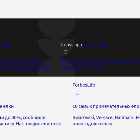
тиции
2 days ago
Инвестиции
of America показал
Акции Fujifilm пережили крупнейше
птимизм инвесторов с
падение с 1974 года
ForbesLife
е елки
10 самых примечательных ело
ли до 30%, сообщили
Swarovski, Versace, Hallmark 
истику. Настоящие ели тоже
новогоднюю елку