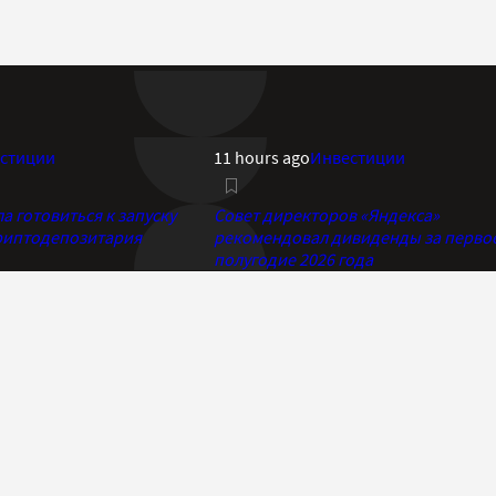
стиции
11 hours ago
Инвестиции
 готовиться к запуску
Совет директоров «Яндекса»
риптодепозитария
рекомендовал дивиденды за перво
полугодие 2026 года