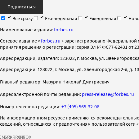
Подписаться
Все сразу
Еженедельная
Ежедневная
Ново
Наименование издания:
forbes.ru
Cетевое издание «
forbes.ru
» зарегистрировано Федеральной 
принятия решения о регистрации: серия Эл № ФС77-82431 от 23 
Адрес редакции, издателя: 123022, г. Москва, ул. Звенигородская 2-
Адрес редакции: 123022, г. Москва, ул. Звенигородская 2-я, д. 13, с
Главный редактор: Мазурин Николай Дмитриевич
Адрес электронной почты редакции:
press-release@forbes.ru
Номер телефона редакции:
+7 (495) 565-32-06
На информационном ресурсе применяются рекомендательные 
сведений, относящихся к предпочтениям пользователей сети 
СМИ2
SPARROW
INFOX