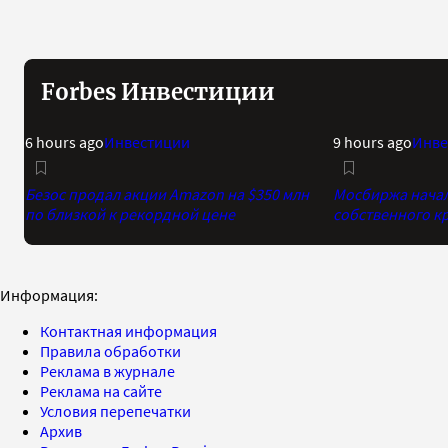
Forbes Инвестиции
6 hours ago
Инвестиции
9 hours ago
Инве
Безос продал акции Amazon на $350 млн
Мосбиржа начала
по близкой к рекордной цене
собственного к
Информация:
Контактная информация
Правила обработки
Реклама в журнале
Реклама на сайте
Условия перепечатки
Архив