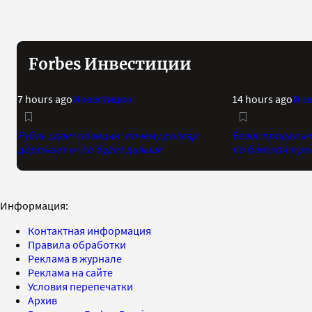
Forbes Инвестиции
7 hours ago
Инвестиции
14 hours ago
Инв
Рубль сдает позиции: почему доллар
Безос продал а
дорожает и что будет дальше
по близкой к р
Информация:
Контактная информация
Правила обработки
Реклама в журнале
Реклама на сайте
Условия перепечатки
Архив