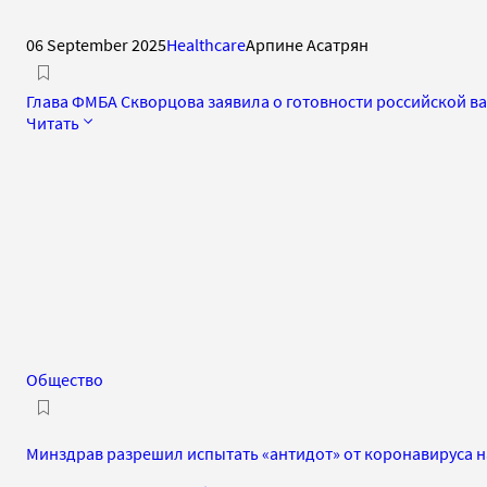
06 September 2025
Healthcare
Арпине Асатрян
Глава ФМБА Скворцова заявила о готовности российской в
Читать
Общество
Минздрав разрешил испытать «антидот» от коронавируса 