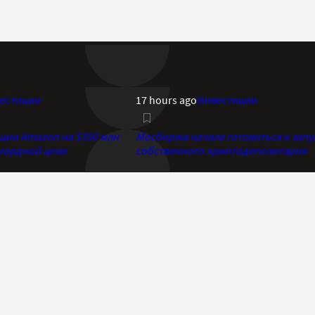
естиции
17 hours ago
Инвестиции
кции Amazon на $350 млн
Мосбиржа начала готовиться к запу
екордной цене
собственного криптодепозитария