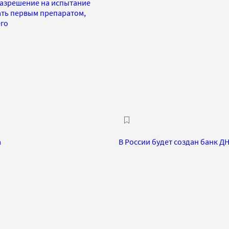
разрешение на испытание
тать первым препаратом,
его
а
В России будет создан банк Д