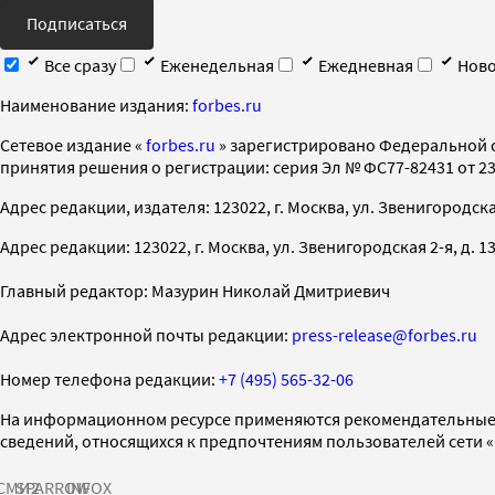
Подписаться
Все сразу
Еженедельная
Ежедневная
Ново
Наименование издания:
forbes.ru
Cетевое издание «
forbes.ru
» зарегистрировано Федеральной 
принятия решения о регистрации: серия Эл № ФС77-82431 от 23 
Адрес редакции, издателя: 123022, г. Москва, ул. Звенигородская 2-
Адрес редакции: 123022, г. Москва, ул. Звенигородская 2-я, д. 13, с
Главный редактор: Мазурин Николай Дмитриевич
Адрес электронной почты редакции:
press-release@forbes.ru
Номер телефона редакции:
+7 (495) 565-32-06
На информационном ресурсе применяются рекомендательные 
сведений, относящихся к предпочтениям пользователей сети 
СМИ2
SPARROW
INFOX