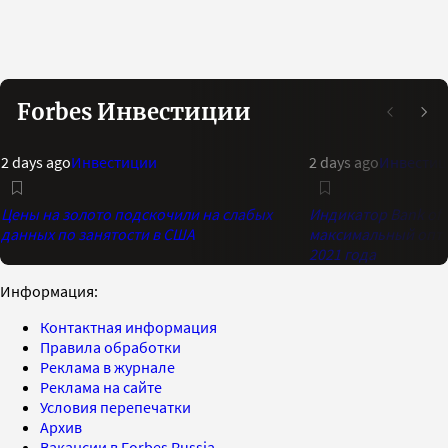
Forbes Инвестиции
2 days ago
Инвестиции
2 days ago
Инвестиц
Цены на золото подскочили на слабых
Индикатор Bank of 
данных по занятости в США
максимальный опти
2021 года
Информация:
Контактная информация
Правила обработки
Реклама в журнале
Реклама на сайте
Условия перепечатки
Архив
Вакансии в Forbes Russia