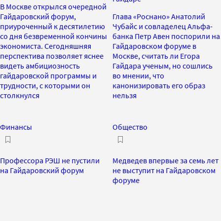
В Москве открылся очередной
Гайдаровский форум,
Глава «Роснано» Анатолий
приуроченный к десятилетию
Чубайс и совладелец Альфа-
со дня безвременной кончины
банка Петр Авен поспорили на
экономиста. Сегодняшняя
Гайдаровском форуме в
перспектива позволяет яснее
Москве, считать ли Егора
видеть амбициозность
Гайдара ученым, но сошлись
гайдаровской программы и
во мнении, что
трудности, с которыми он
канонизировать его образ
столкнулся
нельзя
Финансы
Общество
Профессора РЭШ не пустили
Медведев впервые за семь лет
на Гайдаровский форум
не выступит на Гайдаровском
форуме