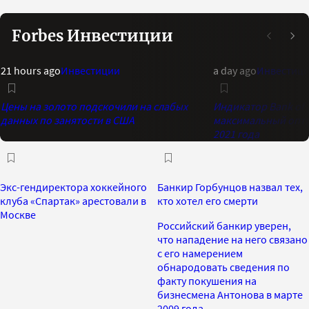
Forbes Инвестиции
21 hours ago
Инвестиции
a day ago
Инвестиц
Цены на золото подскочили на слабых
Индикатор Bank of 
данных по занятости в США
максимальный опти
2021 года
Экс-гендиректора хоккейного
Банкир Горбунцов назвал тех,
клуба «Спартак» арестовали в
кто хотел его смерти
Москве
Российский банкир уверен,
что нападение на него связано
с его намерением
обнародовать сведения по
факту покушения на
бизнесмена Антонова в марте
2009 года.