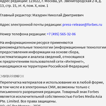
Адрес редакции: 123022, г. Москва, ул. Звенигородская 2-я, д.
13, стр. 15, эт. 4, пом. X, ком. 1
Главный редактор: Мазурин Николай Дмитриевич
Адрес электронной почты редакции:
press-release@forbes.ru
Номер телефона редакции:
+7 (495) 565-32-06
На информационном ресурсе применяются
рекомендательные технологии (информационные технологии
предоставления информации на основе сбора,
систематизации и анализа сведений, относящихся
к предпочтениям пользователей сети «Интернет»,
находящихся на территории Российской Федерации)
СМИ2
SPARROW
INFOX
Перепечатка материалов и использование их в любой форме,
в том числе и в электронных СМИ, возможны только с
письменного разрешения редакции. Товарный знак Forbes
является исключительной собственностью Forbes Media Asia
Pte. Limited. Все права защищены.
AO «АС Рус Медиа»
·
2026