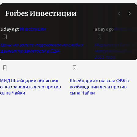
Forbes Инвестиции
a day ago
Инвестиции
a day ago
Инвестиц
Цены на золото подскочили на слабых
Индикатор Bank of 
данных по занятости в США
максимальный опти
2021 года
МИД Швейцарии объяснил
Швейцария отказала ФБК в
отказ заводить дело против
возбуждении дела против
сына Чайки
сына Чайки