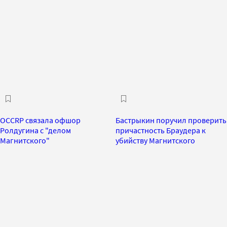
OCCRP связала офшор
Бастрыкин поручил проверить
Ролдугина с "делом
причастность Браудера к
Магнитского"
убийству Магнитского